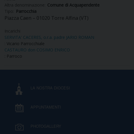
Altra denominazione:
Comune di Acquapendente
DIOCESI
Tipo:
Parrocchia
Piazza Caen – 01020 Torre Alfina (VT)
Incarichi
CURIA
SERVITA' CACERES, o.r.a. padre JARIO ROMAN
: Vicario Parrocchiale
CASTAURO don COSIMO ENRICO
: Parroco
CLERO
C
LA NOSTRA DIOCESI
PARROCCHIE
C
APPUNTAMENTI
P
CONTATTI
C
PHOTOGALLERY
C
P