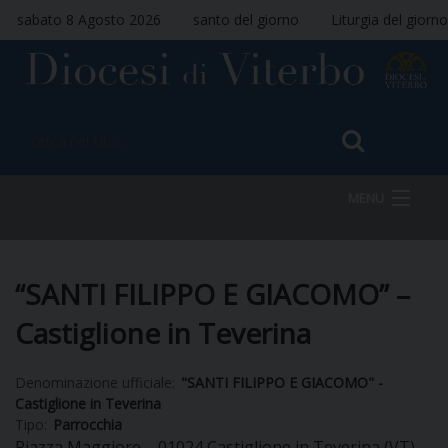
sabato 8 Agosto 2026
santo del giorno
Liturgia del giorno
MENU
HOME
“SANTI FILIPPO E GIACOMO” –
Castiglione in Teverina
VESCOVO
Denominazione ufficiale:
"SANTI FILIPPO E GIACOMO" -
Castiglione in Teverina
Tipo:
Parrocchia
DIOCESI
Piazza Maggiore – 01024 Castiglione in Teverina (VT)