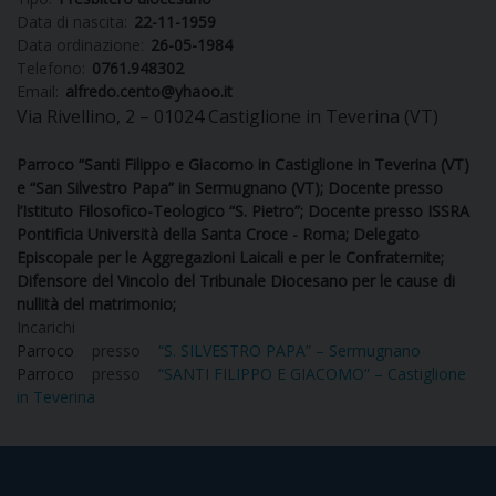
Data di nascita:
22-11-1959
DIOCESI
Data ordinazione:
26-05-1984
Telefono:
0761.948302
Email:
alfredo.cento@yhaoo.it
Via Rivellino, 2 – 01024 Castiglione in Teverina (VT)
CURIA
Parroco “Santi Filippo e Giacomo in Castiglione in Teverina (VT)
e “San Silvestro Papa” in Sermugnano (VT); Docente presso
l’Istituto Filosofico-Teologico “S. Pietro”; Docente presso ISSRA
CLERO
Pontificia Università della Santa Croce - Roma; Delegato
Episcopale per le Aggregazioni Laicali e per le Confraternite;
Difensore del Vincolo del Tribunale Diocesano per le cause di
C
nullità del matrimonio;
Incarichi
PARROCCHIE
Parroco
presso
“S. SILVESTRO PAPA” – Sermugnano
C
Parroco
presso
“SANTI FILIPPO E GIACOMO” – Castiglione
in Teverina
P
CONTATTI
C
C
P