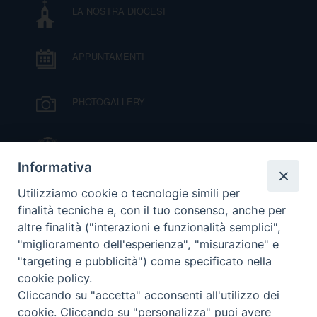
LA NOSTRA DIOCESI
DOVE SIAMO
E
I
APPUNTAMENTI
P
E
PRIVACY
PHOTOGALLERY
D
COOKIE POLICY
C
IL VESCOVO MONS. ORAZIO FRANCESCO
P
PIAZZA
Informativa
P
R
VIDEOGALLERY
Utilizziamo cookie o tecnologie simili per
finalità tecniche e, con il tuo consenso, anche per
altre finalità ("interazioni e funzionalità semplici",
D
ORARI S. MESSE
"miglioramento dell'esperienza", "misurazione" e
"targeting e pubblicità") come specificato nella
cookie policy.
F
MODULISTICA
Cliccando su "accetta" acconsenti all'utilizzo dei
cookie. Cliccando su "personalizza" puoi avere
P