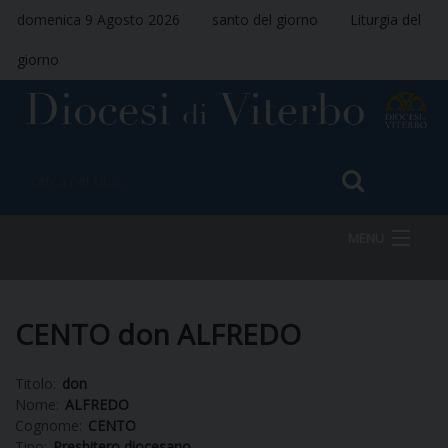
domenica 9 Agosto 2026
santo del giorno
Liturgia del
giorno
MENU
HOME
CENTO don ALFREDO
Titolo:
don
VESCOVO
Nome:
ALFREDO
Cognome:
CENTO
Tipo:
Presbitero diocesano