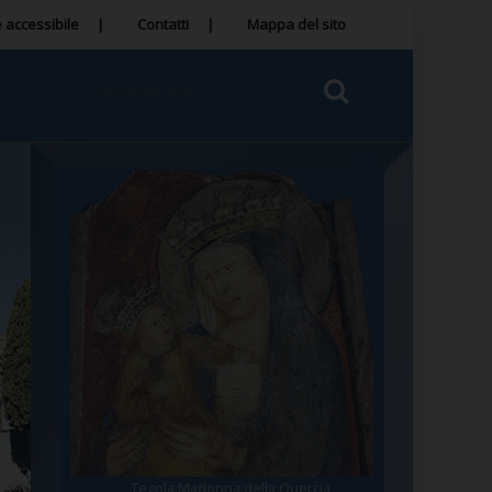
 accessibile
Contatti
Mappa del sito
Tegola Madonna della Quercia
Santa Rosa da Viterbo