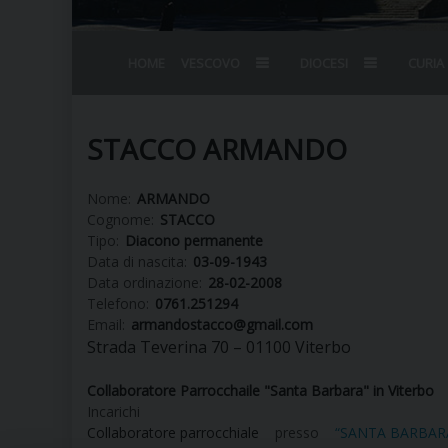
HOME
VESCOVO
DIOCESI
CURIA
BIOGRAFIA
STEMMA
OMELIE
AGENDA D
VESCOVADO
VESCOVI E
STACCO ARMANDO
Nome:
ARMANDO
Cognome:
STACCO
Tipo:
Diacono permanente
Data di nascita:
03-09-1943
Data ordinazione:
28-02-2008
Telefono:
0761.251294
Email:
armandostacco@gmail.com
Strada Teverina 70 – 01100 Viterbo
Collaboratore Parrocchaile "Santa Barbara" in Viterbo
Incarichi
Collaboratore parrocchiale
presso
“SANTA BARBARA