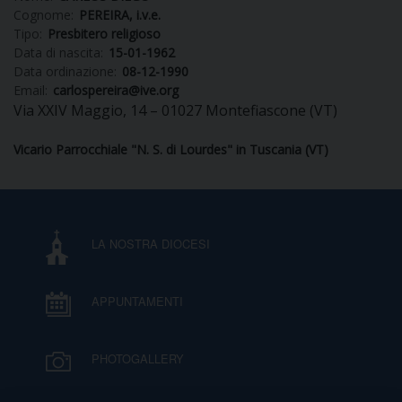
Cognome:
PEREIRA, i.v.e.
DIOCESI
Tipo:
Presbitero religioso
Data di nascita:
15-01-1962
Data ordinazione:
08-12-1990
Email:
carlospereira@ive.org
Via XXIV Maggio, 14 – 01027 Montefiascone (VT)
CURIA
Vicario Parrocchiale "N. S. di Lourdes" in Tuscania (VT)
CLERO
C
LA NOSTRA DIOCESI
PARROCCHIE
C
APPUNTAMENTI
P
CONTATTI
C
PHOTOGALLERY
C
P