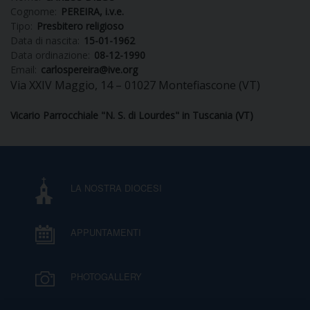
Cognome:
PEREIRA, i.v.e.
DIOCESI
Tipo:
Presbitero religioso
Data di nascita:
15-01-1962
Data ordinazione:
08-12-1990
Email:
carlospereira@ive.org
Via XXIV Maggio, 14 – 01027 Montefiascone (VT)
CURIA
Vicario Parrocchiale "N. S. di Lourdes" in Tuscania (VT)
CLERO
C
LA NOSTRA DIOCESI
PARROCCHIE
C
APPUNTAMENTI
P
CONTATTI
C
PHOTOGALLERY
C
P