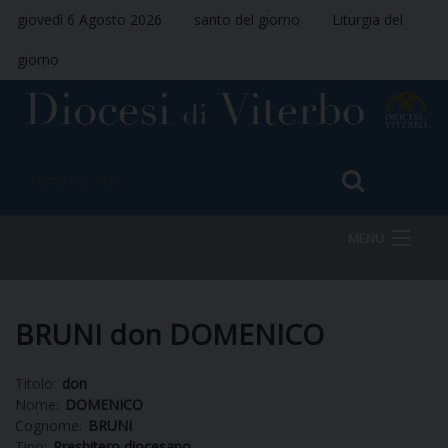
giovedì 6 Agosto 2026
santo del giorno
Liturgia del
giorno
MENU
HOME
BRUNI don DOMENICO
Titolo:
don
VESCOVO
Nome:
DOMENICO
Cognome:
BRUNI
Tipo:
Presbitero diocesano