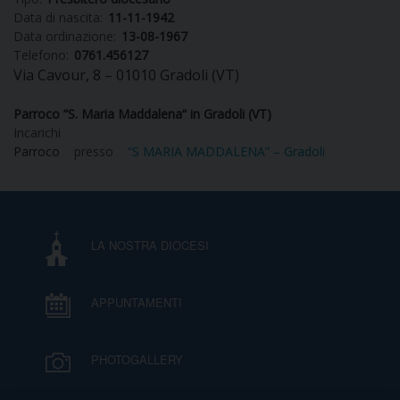
Data di nascita:
11-11-1942
DIOCESI
Data ordinazione:
13-08-1967
Telefono:
0761.456127
Via Cavour, 8 – 01010 Gradoli (VT)
CURIA
Parroco “S. Maria Maddalena“ in Gradoli (VT)
Incarichi
Parroco
presso
“S MARIA MADDALENA” – Gradoli
CLERO
C
LA NOSTRA DIOCESI
PARROCCHIE
C
APPUNTAMENTI
P
CONTATTI
C
PHOTOGALLERY
C
P