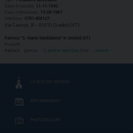
Data di nascita:
11-11-1942
DIOCESI
Data ordinazione:
13-08-1967
Telefono:
0761.456127
Via Cavour, 8 – 01010 Gradoli (VT)
CURIA
Parroco “S. Maria Maddalena“ in Gradoli (VT)
Incarichi
Parroco
presso
“S MARIA MADDALENA” – Gradoli
CLERO
C
LA NOSTRA DIOCESI
PARROCCHIE
C
APPUNTAMENTI
P
CONTATTI
C
PHOTOGALLERY
C
P