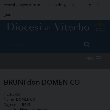
venerdì 7 Agosto 2026
santo del giorno
Liturgia del
giorno
MENU
HOME
BRUNI don DOMENICO
Titolo:
don
VESCOVO
Nome:
DOMENICO
Cognome:
BRUNI
Tipo:
Presbitero diocesano