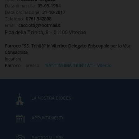
Data di nascita:
05-05-1984
Data ordinazione:
31-10-2017
Telefono:
0761.342808
Email:
cacciottig@hotmail.it
CURIA
P.za della Trinità, 8 – 01100 Viterbo
Parroco "SS. Trinità" in Viterbo; Delegato Episcopale per la Vita
Consacrata
CLERO
Incarichi
Parroco
presso
“SANTISSIMA TRINITA'” – Viterbo
C
PARROCCHIE
C
LA NOSTRA DIOCESI
P
CONTATTI
C
APPUNTAMENTI
C
P
DOVE SIAMO
PHOTOGALLERY
E