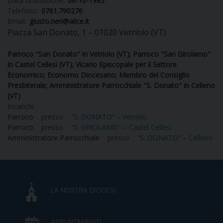
Data ordinazione:
08-10-1983
Telefono:
0761.790276
Email:
giusto.neri@alice.it
Piazza San Donato, 1 – 01020 Vetriolo (VT)
CURIA
Parroco "San Donato" in Vetriolo (VT); Parroco "San Girolamo"
in Castel Cellesi (VT); Vicario Episcopale per il Settore
Economico; Economo Diocesano; Membro del Consiglio
CLERO
Presbiterale; Amministratore Parrocchiale "S. Donato" in Celleno
(VT)
Incarichi
C
Parroco
presso
“S. DONATO” – Vetriolo
Parroco
presso
“S. GIROLAMO” – Castel Cellesi
PARROCCHIE
Amministratore Parrocchiale
presso
“S. DONATO” – Celleno
C
P
CONTATTI
C
LA NOSTRA DIOCESI
C
P
DOVE SIAMO
APPUNTAMENTI
E