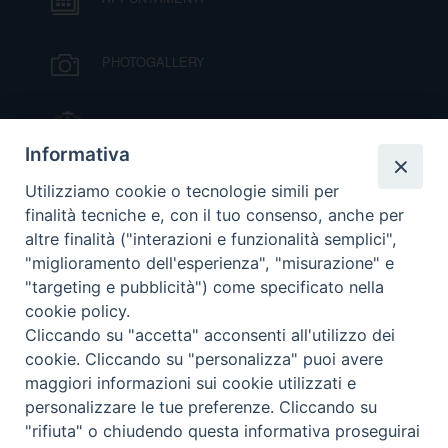
I
PHOTOGALLERY
P
E
PRIVACY
D
IL VESCOVO MONS. ORAZIO FRANCESCO
PIAZZA
Informativa
COOKIE POLICY
C
P
VIDEOGALLERY
Utilizziamo cookie o tecnologie simili per
P
finalità tecniche e, con il tuo consenso, anche per
R
altre finalità ("interazioni e funzionalità semplici",
ORARI S. MESSE
"miglioramento dell'esperienza", "misurazione" e
"targeting e pubblicità") come specificato nella
D
cookie policy.
MODULISTICA
Cliccando su "accetta" acconsenti all'utilizzo dei
F
cookie. Cliccando su "personalizza" puoi avere
PODCAST
maggiori informazioni sui cookie utilizzati e
P
personalizzare le tue preferenze. Cliccando su
"rifiuta" o chiudendo questa informativa proseguirai