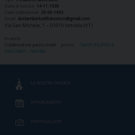
Data di nascita:
14-11-1938
DIOCESI
Data ordinazione:
29-06-1963
Email:
donlambertodifrancesco@gmail.com
Via San Michele, 1 – 01019 Vetralla (VT)
CURIA
Incarichi
Collaboratore parrocchiale
presso
“SANTI FILIPPO E
GIACOMO” – Vetralla
CLERO
C
LA NOSTRA DIOCESI
PARROCCHIE
C
APPUNTAMENTI
P
CONTATTI
C
PHOTOGALLERY
C
P