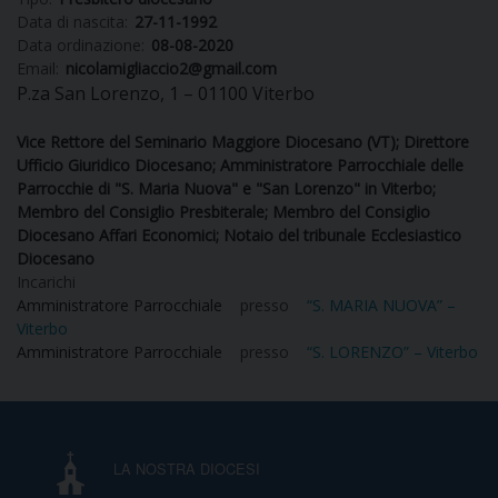
Data di nascita:
27-11-1992
DIOCESI
Data ordinazione:
08-08-2020
Email:
nicolamigliaccio2@gmail.com
P.za San Lorenzo, 1 – 01100 Viterbo
CURIA
Vice Rettore del Seminario Maggiore Diocesano (VT); Direttore
Ufficio Giuridico Diocesano; Amministratore Parrocchiale delle
Parrocchie di "S. Maria Nuova" e "San Lorenzo" in Viterbo;
Membro del Consiglio Presbiterale; Membro del Consiglio
CLERO
Diocesano Affari Economici; Notaio del tribunale Ecclesiastico
Diocesano
Incarichi
C
Amministratore Parrocchiale
presso
“S. MARIA NUOVA” –
Viterbo
PARROCCHIE
Amministratore Parrocchiale
presso
“S. LORENZO” – Viterbo
C
P
CONTATTI
C
LA NOSTRA DIOCESI
C
P