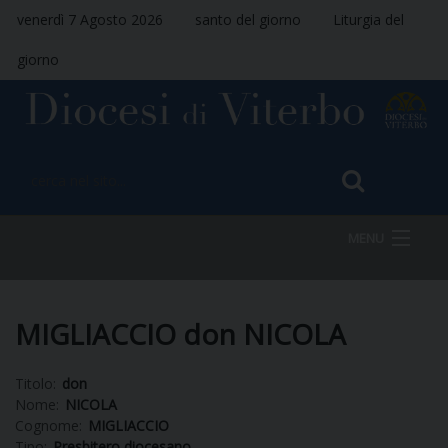
venerdì 7 Agosto 2026
santo del giorno
Liturgia del
giorno
MENU
HOME
MIGLIACCIO don NICOLA
Titolo:
don
VESCOVO
Nome:
NICOLA
Cognome:
MIGLIACCIO
Tipo:
Presbitero diocesano