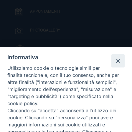
DOVE SIAMO
APPUNTAMENTI
E
I
PHOTOGALLERY
P
E
PRIVACY
D
IL VESCOVO MONS. ORAZIO FRANCESCO
PIAZZA
Informativa
COOKIE POLICY
C
P
VIDEOGALLERY
Utilizziamo cookie o tecnologie simili per
P
finalità tecniche e, con il tuo consenso, anche per
R
altre finalità ("interazioni e funzionalità semplici",
ORARI S. MESSE
"miglioramento dell'esperienza", "misurazione" e
"targeting e pubblicità") come specificato nella
D
cookie policy.
MODULISTICA
Cliccando su "accetta" acconsenti all'utilizzo dei
F
cookie. Cliccando su "personalizza" puoi avere
PODCAST
maggiori informazioni sui cookie utilizzati e
P
personalizzare le tue preferenze. Cliccando su