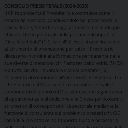
CONSIGLIO PRESBITERALE (2024-2026)
Il CP rappresenta il Presbiterio e costituisce come il
senato del Vescovo, coadiuvandolo nel governo della
CURIA
Chiesa locale, “affinché venga promosso nel modo più
efficace il bene pastorale della porzione di popolo di
Dio a lui affidata” (CIC, can. 495). Esso si qualifica come:
CLERO
a) strumento di promozione per tutto il Presbiterio
diocesano in ordine alla formazione permanente nelle
sue diverse dimensioni (cfr. Pastores dabo vobis, 71-72)
C
e a tutto ciò che riguarda la vita dei presbiteri; b)
PARROCCHIE
strumento di comunione all’interno del Presbiterio, tra
C
il Presbiterio e il Vescovo e tra i presbiteri e le altre
componenti del popolo di Dio; espressione significativa
P
di appartenenza e di dedizione alla Chiesa particolare; c)
CONTATTI
C
strumento di corresponsabilità pastorale mediante la
funzione di consulenza sui problemi diocesani (cfr. CIC,
C
P
can 500 § 2) e attraverso l’apporto tipico e necessario
DOVE SIAMO
nella costruzione dei piani pastorali e dei problemi della