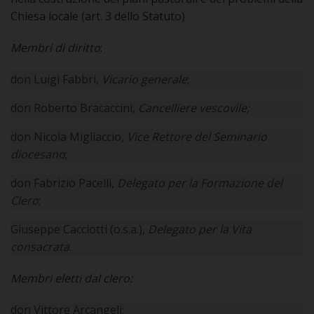
E
I
Chiesa locale (art. 3 dello Statuto)
Membri di diritto
:
P
E
PRIVACY
don Luigi Fabbri,
Vicario generale
;
D
don Roberto Bracaccini,
Cancelliere vescovile;
COOKIE POLICY
C
P
don Nicola Migliaccio,
Vice Rettore del Seminario
P
diocesano
;
R
don Fabrizio Pacelli,
Delegato per la Formazione del
Clero
;
D
Giuseppe Cacciotti (o.s.a.),
Delegato per la Vita
consacrata
.
F
Membri eletti dal clero:
P
don Vittore Arcangeli;