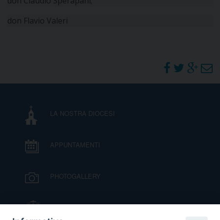
don Claudio Sperapani;
don Flavio Valeri
LA NOSTRA DIOCESI
APPUNTAMENTI
PHOTOGALLERY
IL VESCOVO MONS. ORAZIO FRANCESCO
PIAZZA