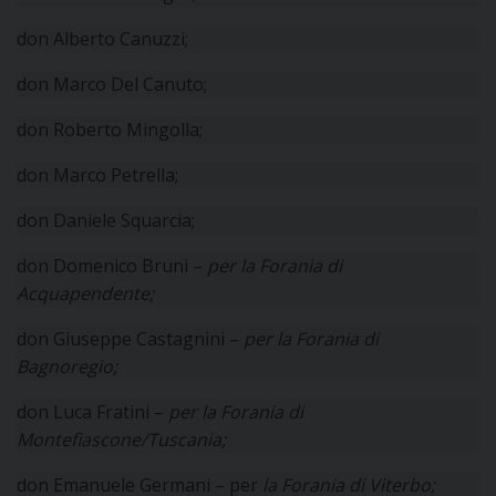
D
don Alberto Canuzzi;
C
don Marco Del Canuto;
don Roberto Mingolla;
don Marco Petrella;
don Daniele Squarcia;
don Domenico Bruni –
per la Forania di
Acquapendente;
don Giuseppe Castagnini –
per la Forania di
Bagnoregio;
don Luca Fratini –
per la Forania di
Montefiascone/Tuscania;
don Emanuele Germani – per
la
Forania di Viterbo;