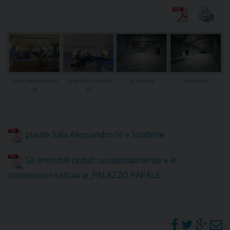
CURIA
Sala Alessandro
Sala Alessandro
Scuderie
Scuderie
CLERO
IV
IV
C
PARROCCHIE
piante Sala Alessandro IV e Scuderie
C
Gli immobili ceduti occasionalmente e le
P
concessioni saltuarie_PALAZZO PAPALE
CONTATTI
C
C
P
DOVE SIAMO
E