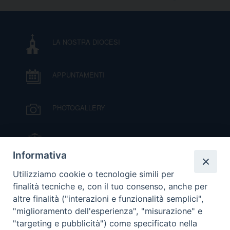
I
P
E
PRIVACY
LA NOSTRA DIOCESI
D
APPUNTAMENTI
COOKIE POLICY
C
P
PHOTOGALLERY
P
R
IL VESCOVO MONS. ORAZIO FRANCESCO
D
PIAZZA
Informativa
VIDEOGALLERY
Utilizziamo cookie o tecnologie simili per
F
finalità tecniche e, con il tuo consenso, anche per
altre finalità ("interazioni e funzionalità semplici",
ORARI S. MESSE
P
"miglioramento dell'esperienza", "misurazione" e
"targeting e pubblicità") come specificato nella