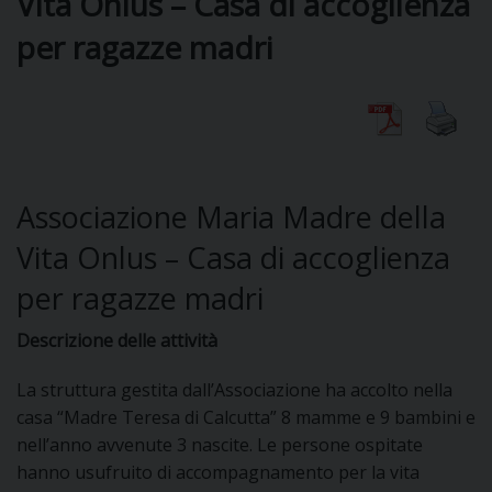
Vita Onlus – Casa di accoglienza
per ragazze madri
DIOCESI
CURIA
Associazione Maria Madre della
CLERO
Vita Onlus – Casa di accoglienza
per ragazze madri
C
PARROCCHIE
Descrizione delle attività
C
La struttura gestita dall’Associazione ha accolto nella
P
casa “Madre Teresa di Calcutta” 8 mamme e 9 bambini e
CONTATTI
C
nell’anno avvenute 3 nascite. Le persone ospitate
hanno usufruito di accompagnamento per la vita
C
P