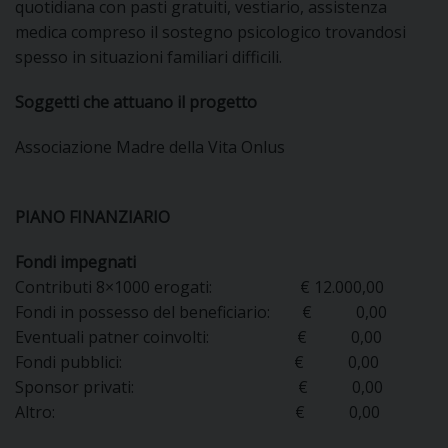
quotidiana con pasti gratuiti, vestiario, assistenza
DOVE SIAMO
medica compreso il sostegno psicologico trovandosi
E
spesso in situazioni familiari difficili.
I
Soggetti che attuano il progetto
P
E
PRIVACY
Associazione Madre della Vita Onlus
D
COOKIE POLICY
C
PIANO FINANZIARIO
P
P
Fondi impegnati
R
Contributi 8×1000 erogati: € 12.000,00
Fondi in possesso del beneficiario: € 0,00
D
Eventuali patner coinvolti: € 0,00
Fondi pubblici: € 0,00
Sponsor privati: € 0,00
F
Altro: € 0,00
P