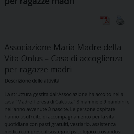
per ragazze madri
CURIA
Associazione Maria Madre della
CLERO
Vita Onlus – Casa di accoglienza
per ragazze madri
C
PARROCCHIE
Descrizione delle attività
C
La struttura gestita dall’Associazione ha accolto nella
P
casa “Madre Teresa di Calcutta” 8 mamme e 9 bambini e
CONTATTI
C
nell’anno avvenute 3 nascite. Le persone ospitate
hanno usufruito di accompagnamento per la vita
C
P
quotidiana con pasti gratuiti, vestiario, assistenza
DOVE SIAMO
medica compreso il sostegno psicologico trovandosi
E