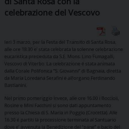
di Santa Rosa con la
celebrazione del Vescovo
DIOCESI
CURIA
Ieri 3 marzo, per la Festa del Transito di Santa Rosa,
alle ore 18.30 e’ stata celebrata la solenne celebrazione
eucaristica presieduta da S.E. Mons. Lino Fumagalli,
CLERO
Vescovo di Viterbo. La celebrazione é stata animata
dalla Corale Polifonica “S. Giovanni” di Bagnaia, diretta
C
da Maria Loredana Serafini e all’organo Ferdinando
Bastianini.
PARROCCHIE
C
Nel primo pomeriggio invece, alle ore 16.00 i Boccioli,
Rosine e Mini Facchini si sono dati appuntamento
P
CONTATTI
presso la Chiesa di S. Maria in Poggio (Crocetta). Alle
C
16.30 é partiti la processione terminata al Santuario
dove e’ avvenuta la Benedizione del “pane” e bacio del
C
P