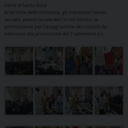
cuore di Santa Rosa
DOVE SIAMO
E
Al termine della cerimonia, gli interessati hanno
I
lasciato, presso la sala del Corteo Storico, la
prenotazione per l’assegnazione dei costumi da
P
E
PRIVACY
indossare alla processione del 2 settembre p.v.
D
COOKIE POLICY
C
P
P
R
D
F
P