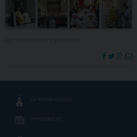
D
C
data pubblicazione 4 Marzo 2019
LA NOSTRA DIOCESI
APPUNTAMENTI