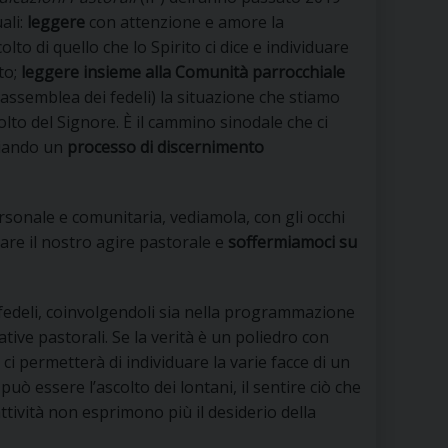
RE
ali:
leggere
con attenzione e amore la
olto di quello che lo Spirito ci dice e individuare
to;
leggere insieme alla Comunità parrocchiale
, assemblea dei fedeli) la situazione che stiamo
TORALE DELLA CULTURA
olto del Signore. È il cammino sinodale che ci
ziando un
processo di discernimento
CATTOLICA NELLE SCUOLE (IRC)
DELLA SALUTE
ersonale e comunitaria, vediamola, con gli occhi
are il nostro agire pastorale e
soffermiamoci su
PO LIBERO
 E PELLEGRINAGGI
i fedeli, coinvolgendoli sia nella programmazione
iative pastorali. Se la verità è un poliedro con
ci permetterà di individuare la varie facce di un
uò essere l’ascolto dei lontani, il sentire ciò che
I MINORI E CENTRO DI ASCOLTO DIOCESANO PER LA TUTELA DEI MINORI
tività non esprimono più il desiderio della