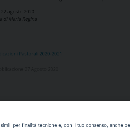
, 22 agosto 2020
 di Maria Regina
dicazioni Pastorali 2020-2021
bblicazione 27 Agosto 2020
APPUNTAMENTI
imili per finalità tecniche e, con il tuo consenso, anche per 