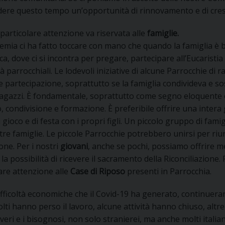
dere questo tempo un’opportunità di rinnovamento e di cres
particolare attenzione va riservata alle
famiglie.
mia ci ha fatto toccare con mano che quando la famiglia è b
a, dove ci si incontra per pregare, partecipare all’Eucaristia
 parrocchiali. Le lodevoli iniziative di alcune Parrocchie di 
e partecipazione, soprattutto se la famiglia condivideva e 
ragazzi. È fondamentale, soprattutto come segno eloquente e
, condivisione e formazione. È preferibile offrire una inter
 gioco e di festa con i propri figli. Un piccolo gruppo di fa
tre famiglie. Le piccole Parrocchie potrebbero unirsi per riun
ne. Per i nostri
giovani
, anche se pochi, possiamo offrire m
 la possibilità di ricevere il sacramento della Riconciliazione
are attenzione alle
Case di Riposo
presenti in Parrocchia.
difficoltà economiche che il Covid-19 ha generato, continue
lti hanno perso il lavoro, alcune attività hanno chiuso, al
overi e i bisognosi, non solo stranierei, ma anche molti itali