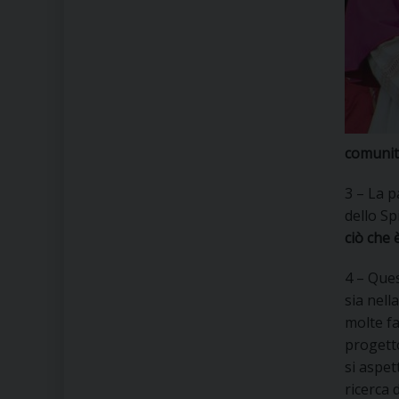
comunit
3 – La p
dello Sp
ciò che 
4 – Ques
sia nell
molte fa
progetto
si aspet
ricerca 