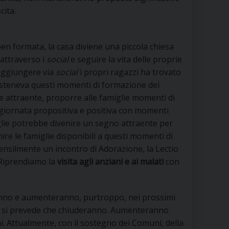
cita.
en formata, la casa diviene una piccola chiesa
 attraverso i
social
e seguire la vita delle proprie
raggiungere via
social
i propri ragazzi ha trovato
sosteneva questi momenti di formazione dei
 attraente, proporre alle famiglie momenti di
a giornata propositiva e positiva con momenti
miglie potrebbe divenire un segno attraente per
ire le famiglie disponibili a questi momenti di
ensilmente un incontro di Adorazione, la Lectio
. Riprendiamo la
visita agli anziani e ai malati
con
ranno e aumenteranno, purtroppo, nei prossimi
tre si prevede che chiuderanno. Aumenteranno
ani. Attualmente, con il sostegno dei Comuni, della