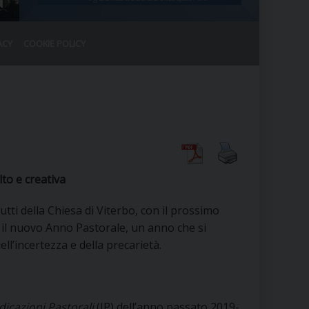
ACY
COOKIE POLICY
RALE
DEL CLERO
CO
SANO)
RATIVO
IA
to e creativa
tutti della Chiesa di Viterbo, con il prossimo
A LE CHIESE
il nuovo Anno Pastorale, un anno che si
dell’incertezza e della precarietà.
RELIGIOSO
SANO
dicazioni Pastorali
(IP) dell’anno passato 2019-