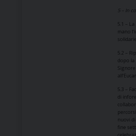
5 – In c
5.1 – La
mano l’
solidari
5.2 – Ri
dopo la 
Signore 
all’Euca
5.3 – Fa
di info
collabor
percorsi
nuovi di
fine se
celebra