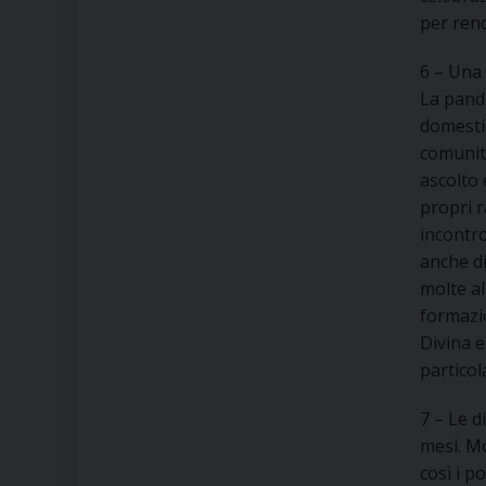
per ren
6 – Una 
La pande
domestic
comunità
ascolto 
propri 
incontro
anche di
molte al
formazio
Divina e
particol
7 – Le 
mesi. Mo
così i p