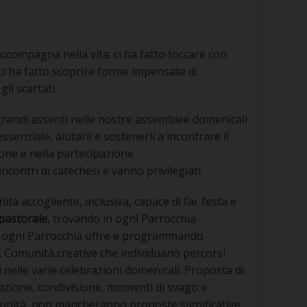
 DELLE FRAGILITÀ
NE ALL’IMPEGNO SOCIALE E POLITICO
ccompagna nella vita; ci ha fatto toccare con
i ha fatto scoprire forme impensate di
TIUSURA E PRESTITO SOCIALE
gli scartati.
TODIA DEL CREATO
SOCIALE – POLICORO
i grandi assenti nelle nostre assemblee domenicali
ssenziale, aiutarli e sostenerli a incontrare il
ione e nella partecipazione
contri di catechesi e vanno privilegiati.
ità accogliente, inclusiva, capace di far festa e
 pastorale
, trovando in ogni Parrocchia
che ogni Parrocchia offre e programmando
”. Comunità creative che individuano percorsi
 nelle varie celebrazioni domenicali. Proposta di
azione, condivisione, momenti di svago e
munità, non mancheranno proposte significative