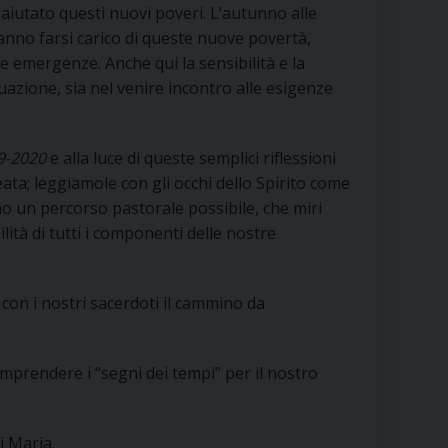
aiutato questi nuovi poveri. L’autunno alle
anno farsi carico di queste nuove povertà,
 emergenze. Anche qui la sensibilità e la
ituazione, sia nel venire incontro alle esigenze
19-2020
e alla luce di queste semplici riflessioni
eata; leggiamole con gli occhi dello Spirito come
o un percorso pastorale possibile, che miri
ità di tutti i componenti delle nostre
e con i nostri sacerdoti il cammino da
omprendere i “segni dei tempi” per il nostro
i Maria.