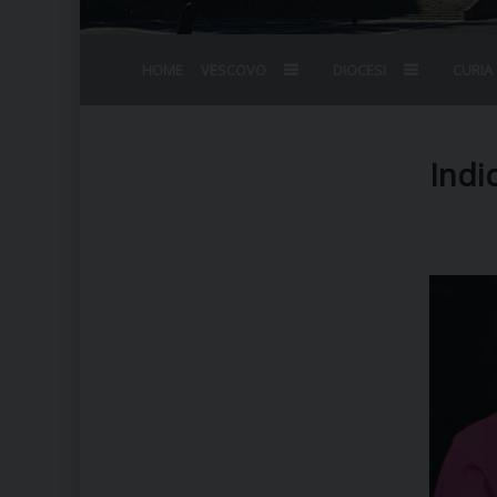
HOME
VESCOVO
DIOCESI
CURIA
BIOGRAFIA
STEMMA
OMELIE
AGENDA D
VESCOVADO
VESCOVI E
Indi