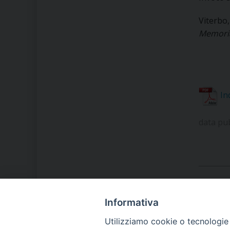
Viterbo
Memoria
In
data pu
Informativa
LA NOSTRA DIOCESI
Utilizziamo cookie o tecnologie s