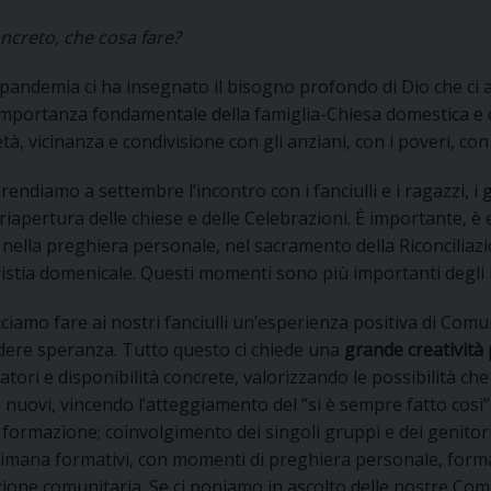
UFFICIO SERVIZIO DIOCESANO PER LA PASTORALE
oncreto, che cosa fare?
UFFICIO SERVIZIO DIOCESANO PER LA FORMAZIO
 pandemia ci ha insegnato il bisogno profondo di Dio che ci a
importanza fondamentale della famiglia-Chiesa domestica e c
UFFICIO PER LA PASTORALE DELLA LEGALITÀ, AN
età, vicinanza e condivisione con gli anziani, con i poveri, con 
UFFICIO DI PASTORALE SOCIALE, LAVORO E CUS
INDICAZIONI E DOCUMENTI UFFICIO PASTORALE 
prendiamo a settembre l’incontro con i fanciulli e i ragazzi, 
riapertura delle chiese e delle Celebrazioni. È importante, è e
UFFICIO STAMPA E COMUNICAZIONI SOCIALI
nella preghiera personale, nel sacramento della Riconciliaz
ristia domenicale. Questi momenti sono più importanti degli in
cciamo fare ai nostri fanciulli un’esperienza positiva di Comun
ndere speranza. Tutto questo ci chiede una
grande creatività
atori e disponibilità concrete, valorizzando le possibilità 
 nuovi, vincendo l’atteggiamento del “si è sempre fatto così
 formazione; coinvolgimento dei singoli gruppi e dei genitori
ttimana formativi, con momenti di preghiera personale, form
zione comunitaria. Se ci poniamo in ascolto delle nostre Co