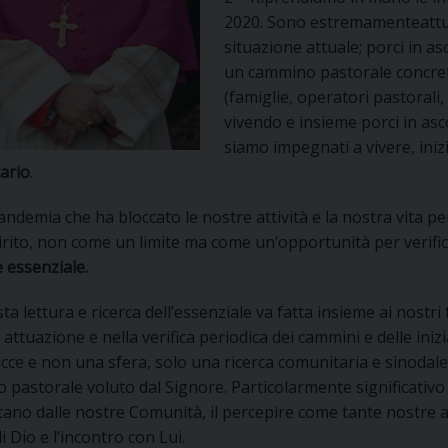
UFFICIO PER LA PASTORALE FAMILIARE
GIORNALINO MINISTRANTI
INDICAZIONI E DOCUMENTI PASTORALE FAMILIA
2020. Sono estremamenteattu
situazione attuale; porci in asc
UFFICIO PER LA PASTORALE GIOVANILE
un cammino pastorale concre
(famiglie, operatori pastorali
UFFICIO PER L’EDUCAZIONE E LA SCUOLA – PAS
vivendo e insieme porci in asc
siamo impegnati a vivere, ini
UFFICIO PER L’INSEGNAMENTO DELLA RELIGIONE 
ario
.
UFFICIO PER LA PASTORALE DELLA SALUTE
INDICAZIONI E DOCUMENTI UFFICIO PASTORALE 
andemia che ha bloccato le nostre attività e la nostra vita p
irito, non come un limite ma come un’opportunità per verific
UFFICIO PER LA PASTORALE DELLO SPORT E TEM
è essenziale.
UFFICIO PER LA PASTORALE DEL TURISMO, FESTE
ta lettura e ricerca dell’essenziale va fatta insieme ai nostr
a attuazione e nella verifica periodica dei cammini e delle iniz
UFFICIO PASTORALE CARCERARIA
cce e non una sfera, solo una ricerca comunitaria e sinodale 
 pastorale voluto dal Signore. Particolarmente significativo p
UFFICIO SERVIZIO DIOCESANO PER LA TUTELA DE
tano dalle nostre Comunità, il percepire come tante nostre at
di Dio e l’incontro con Lui.