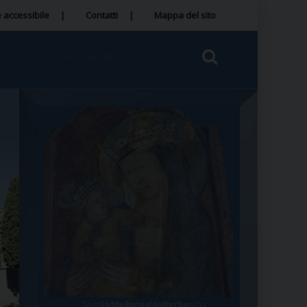
 accessibile
Contatti
Mappa del sito
Tegola Madonna della Quercia
Santa Rosa da Viterbo