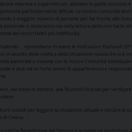
 alcune imprese e supermercati, abbiano in parte soccorso e 
 presenta particolarmente difficile. Le nostre Comunità dovr
endo il maggior numero di persone per far fronte alle nuove
tà pastorale ci aiuteranno sia nella lettura della non facile s
tali dei nostri fedeli più indifficoltà.
cludendo … riprendiamo in mano le
Indicazioni Pastorali 20
i in ascolto della realtà e della situazione nuova che si è cr
ità pastorale e insieme con le nostre Comunità individuiam
nziale e aiuti ad un forte senso di appartenenza e responsabil
ie.
erò, nel mese di ottobre, alle Riunioni Vicariali per verificar
endere.
lcuni sussidi per leggere la situazione attuale e cercare di c
 di Chiesa.
u tutti la Benedizione del Signore e la materna protezione d