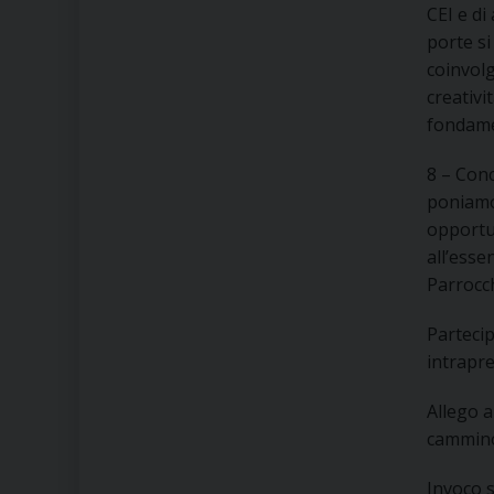
CEI e di
porte si
coinvolg
creativi
fondamen
8 – Con
poniamoc
opportun
all’esse
Parrocch
Partecip
intrapr
Allego a
cammino
Invoco s