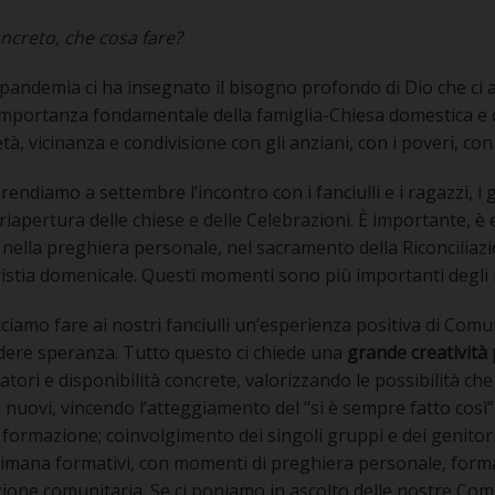
UFFICIO SERVIZIO DIOCESANO PER LA PASTORALE
oncreto, che cosa fare?
UFFICIO SERVIZIO DIOCESANO PER LA FORMAZIO
 pandemia ci ha insegnato il bisogno profondo di Dio che ci a
importanza fondamentale della famiglia-Chiesa domestica e c
UFFICIO PER LA PASTORALE DELLA LEGALITÀ, AN
età, vicinanza e condivisione con gli anziani, con i poveri, con 
UFFICIO DI PASTORALE SOCIALE, LAVORO E CUS
INDICAZIONI E DOCUMENTI UFFICIO PASTORALE 
prendiamo a settembre l’incontro con i fanciulli e i ragazzi, 
riapertura delle chiese e delle Celebrazioni. È importante, è e
UFFICIO STAMPA E COMUNICAZIONI SOCIALI
nella preghiera personale, nel sacramento della Riconciliaz
ristia domenicale. Questi momenti sono più importanti degli in
cciamo fare ai nostri fanciulli un’esperienza positiva di Comun
ndere speranza. Tutto questo ci chiede una
grande creatività
atori e disponibilità concrete, valorizzando le possibilità 
 nuovi, vincendo l’atteggiamento del “si è sempre fatto così
 formazione; coinvolgimento dei singoli gruppi e dei genitori
ttimana formativi, con momenti di preghiera personale, form
zione comunitaria. Se ci poniamo in ascolto delle nostre Co