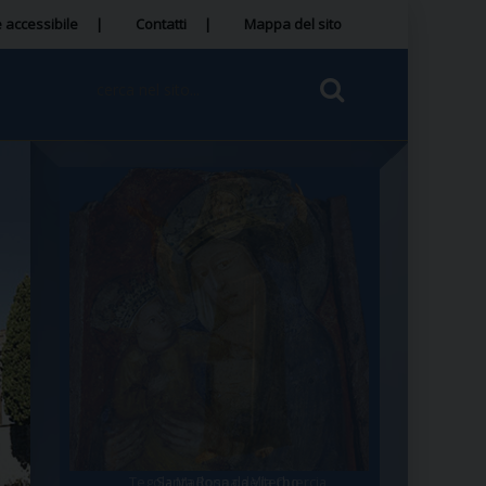
 accessibile
Contatti
Mappa del sito
Tegola Madonna della Quercia
Santa Rosa da Viterbo