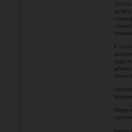
CEI e di
porte si
coinvolg
creativi
fondamen
8 – Con
poniamoc
opportun
all’esse
Parrocch
Partecip
intrapr
Allego a
cammino
Invoco s