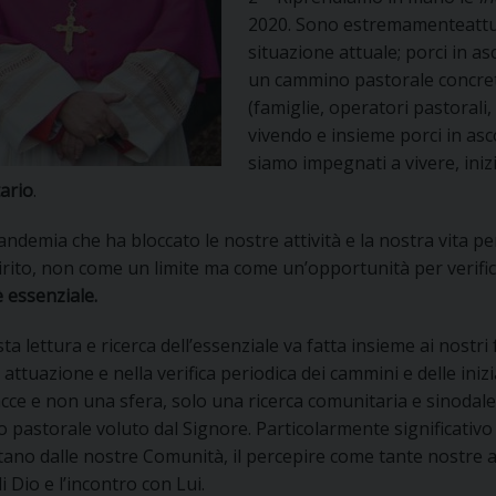
UFFICIO PER LA PASTORALE FAMILIARE
GIORNALINO MINISTRANTI
INDICAZIONI E DOCUMENTI PASTORALE FAMILIA
2020. Sono estremamenteattu
situazione attuale; porci in asc
UFFICIO PER LA PASTORALE GIOVANILE
un cammino pastorale concre
(famiglie, operatori pastorali
UFFICIO PER L’EDUCAZIONE E LA SCUOLA – PAS
vivendo e insieme porci in asc
siamo impegnati a vivere, ini
UFFICIO PER L’INSEGNAMENTO DELLA RELIGIONE 
ario
.
UFFICIO PER LA PASTORALE DELLA SALUTE
INDICAZIONI E DOCUMENTI UFFICIO PASTORALE 
andemia che ha bloccato le nostre attività e la nostra vita p
irito, non come un limite ma come un’opportunità per verific
UFFICIO PER LA PASTORALE DELLO SPORT E TEM
è essenziale.
UFFICIO PER LA PASTORALE DEL TURISMO, FESTE
ta lettura e ricerca dell’essenziale va fatta insieme ai nostr
a attuazione e nella verifica periodica dei cammini e delle iniz
UFFICIO PASTORALE CARCERARIA
cce e non una sfera, solo una ricerca comunitaria e sinodale 
 pastorale voluto dal Signore. Particolarmente significativo p
UFFICIO SERVIZIO DIOCESANO PER LA TUTELA DE
tano dalle nostre Comunità, il percepire come tante nostre at
di Dio e l’incontro con Lui.