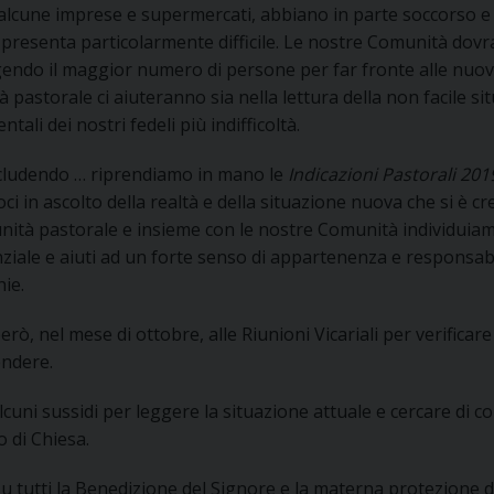
 alcune imprese e supermercati, abbiano in parte soccorso e 
 presenta particolarmente difficile. Le nostre Comunità dovr
endo il maggior numero di persone per far fronte alle nuove
tà pastorale ci aiuteranno sia nella lettura della non facile s
tali dei nostri fedeli più indifficoltà.
cludendo … riprendiamo in mano le
Indicazioni Pastorali 20
i in ascolto della realtà e della situazione nuova che si è cr
ità pastorale e insieme con le nostre Comunità individuiam
nziale e aiuti ad un forte senso di appartenenza e responsabil
ie.
erò, nel mese di ottobre, alle Riunioni Vicariali per verificar
endere.
lcuni sussidi per leggere la situazione attuale e cercare di c
 di Chiesa.
u tutti la Benedizione del Signore e la materna protezione d