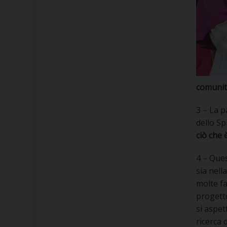
comunit
3 – La p
dello Sp
ciò che 
4 – Ques
sia nell
molte fa
progetto
si aspet
ricerca 