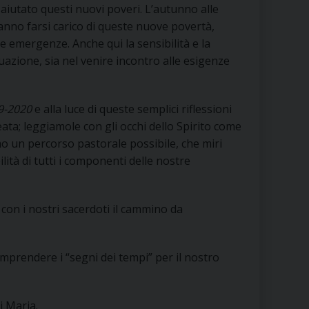
aiutato questi nuovi poveri. L’autunno alle
anno farsi carico di queste nuove povertà,
 emergenze. Anche qui la sensibilità e la
ituazione, sia nel venire incontro alle esigenze
19-2020
e alla luce di queste semplici riflessioni
eata; leggiamole con gli occhi dello Spirito come
o un percorso pastorale possibile, che miri
ità di tutti i componenti delle nostre
e con i nostri sacerdoti il cammino da
omprendere i “segni dei tempi” per il nostro
i Maria.