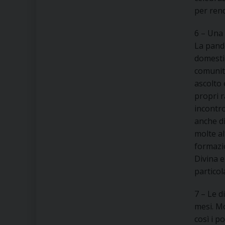
per ren
6 – Una 
La pande
domestic
comunità
ascolto 
propri 
incontro
anche di
molte al
formazio
Divina e
particol
7 – Le 
mesi. Mo
così i p