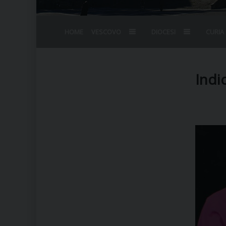
HOME
VESCOVO
DIOCESI
CURIA
BIOGRAFIA
STEMMA
OMELIE
AGENDA D
VESCOVADO
VESCOVI E
Indi