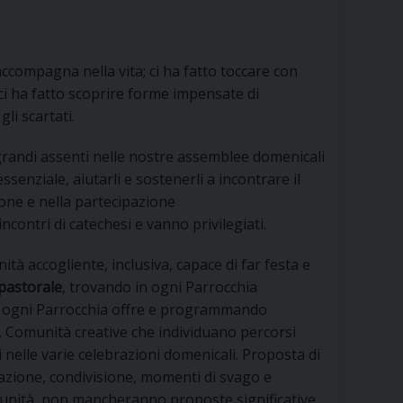
 DELLE FRAGILITÀ
NE ALL’IMPEGNO SOCIALE E POLITICO
ccompagna nella vita; ci ha fatto toccare con
i ha fatto scoprire forme impensate di
TIUSURA E PRESTITO SOCIALE
gli scartati.
TODIA DEL CREATO
SOCIALE – POLICORO
i grandi assenti nelle nostre assemblee domenicali
ssenziale, aiutarli e sostenerli a incontrare il
ione e nella partecipazione
contri di catechesi e vanno privilegiati.
ità accogliente, inclusiva, capace di far festa e
 pastorale
, trovando in ogni Parrocchia
che ogni Parrocchia offre e programmando
”. Comunità creative che individuano percorsi
 nelle varie celebrazioni domenicali. Proposta di
azione, condivisione, momenti di svago e
munità, non mancheranno proposte significative