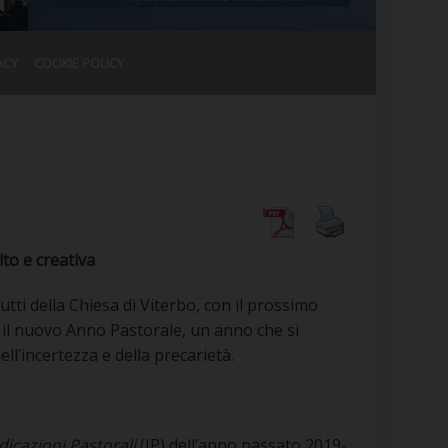
ACY
COOKIE POLICY
RALE
DEL CLERO
CO
SANO)
RATIVO
IA
to e creativa
tutti della Chiesa di Viterbo, con il prossimo
A LE CHIESE
il nuovo Anno Pastorale, un anno che si
dell’incertezza e della precarietà.
RELIGIOSO
SANO
dicazioni Pastorali
(IP) dell’anno passato 2019-