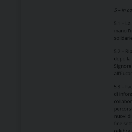
5 – In c
5.1 – La
mano l’
solidari
5.2 – Ri
dopo la 
Signore 
all’Euca
5.3 – Fa
di info
collabor
percorsi
nuovi di
fine se
celebra