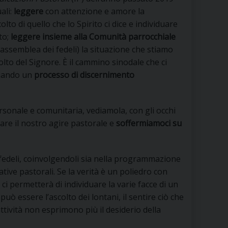
RE
ali:
leggere
con attenzione e amore la
olto di quello che lo Spirito ci dice e individuare
to;
leggere insieme alla Comunità parrocchiale
, assemblea dei fedeli) la situazione che stiamo
TORALE DELLA CULTURA
olto del Signore. È il cammino sinodale che ci
ziando un
processo di discernimento
CATTOLICA NELLE SCUOLE (IRC)
DELLA SALUTE
ersonale e comunitaria, vediamola, con gli occhi
are il nostro agire pastorale e
soffermiamoci su
PO LIBERO
 E PELLEGRINAGGI
i fedeli, coinvolgendoli sia nella programmazione
iative pastorali. Se la verità è un poliedro con
ci permetterà di individuare la varie facce di un
uò essere l’ascolto dei lontani, il sentire ciò che
I MINORI E CENTRO DI ASCOLTO DIOCESANO PER LA TUTELA DEI MINORI
tività non esprimono più il desiderio della