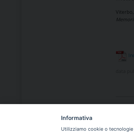
Viterbo
Memoria
In
data pu
Informativa
LA NOSTRA DIOCESI
Utilizziamo cookie o tecnologie s