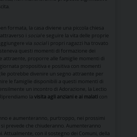
cita.
en formata, la casa diviene una piccola chiesa
 attraverso i
social
e seguire la vita delle proprie
raggiungere via
social
i propri ragazzi ha trovato
sosteneva questi momenti di formazione dei
 attraente, proporre alle famiglie momenti di
a giornata propositiva e positiva con momenti
miglie potrebbe divenire un segno attraente per
ire le famiglie disponibili a questi momenti di
ensilmente un incontro di Adorazione, la Lectio
. Riprendiamo la
visita agli anziani e ai malati
con
ranno e aumenteranno, purtroppo, nei prossimi
tre si prevede che chiuderanno. Aumenteranno
ani. Attualmente, con il sostegno dei Comuni, della