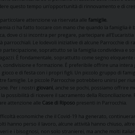
dere questo tempo un’opportunità di rinnovamento e di cres
particolare attenzione va riservata alle
famiglie.
mia ci ha fatto toccare con mano che quando la famiglia è b
a, dove ci si incontra per pregare, partecipare all’Eucaristia
 parrocchiali. Le lodevoli iniziative di alcune Parrocchie di 
e partecipazione, soprattutto se la famiglia condivideva e 
ragazzi. È fondamentale, soprattutto come segno eloquente e
, condivisione e formazione. È preferibile offrire una inter
 gioco e di festa con i propri figli. Un piccolo gruppo di fa
tre famiglie. Le piccole Parrocchie potrebbero unirsi per riun
ne. Per i nostri
giovani
, anche se pochi, possiamo offrire m
 la possibilità di ricevere il sacramento della Riconciliazione
are attenzione alle
Case di Riposo
presenti in Parrocchia.
difficoltà economiche che il Covid-19 ha generato, continue
lti hanno perso il lavoro, alcune attività hanno chiuso, al
overi e i bisognosi, non solo stranierei, ma anche molti itali