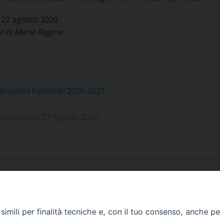
, 22 agosto 2020
 di Maria Regina
dicazioni Pastorali 2020-2021
bblicazione 27 Agosto 2020
APPUNTAMENTI
imili per finalità tecniche e, con il tuo consenso, anche per 