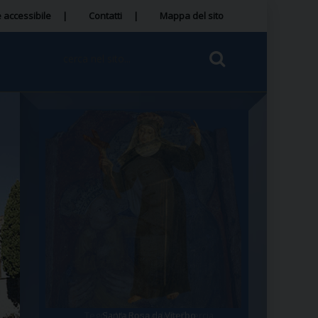
 accessibile
Contatti
Mappa del sito
Tegola Madonna della Quercia
Santa Rosa da Viterbo