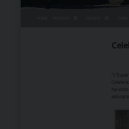
HOME
VESCOVO
DIOCESI
CURIA
BIOGRAFIA
STEMMA
OMELIE
AGENDA D
VESCOVADO
VESCOVI E
Cele
“L’Eucar
Celebra
ha visto
adorazio