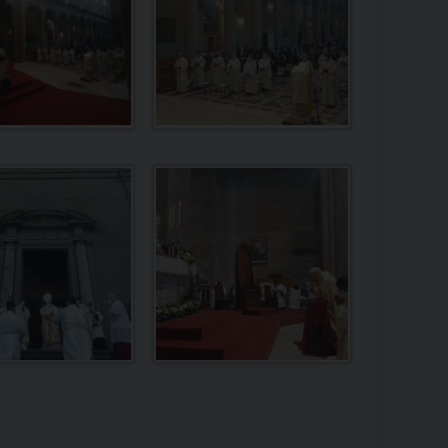
RE
TORALE DELLA CULTURA
CATTOLICA NELLE SCUOLE (IRC)
DELLA SALUTE
PO LIBERO
 E PELLEGRINAGGI
I MINORI E CENTRO DI ASCOLTO DIOCESANO PER LA TUTELA DEI MINORI