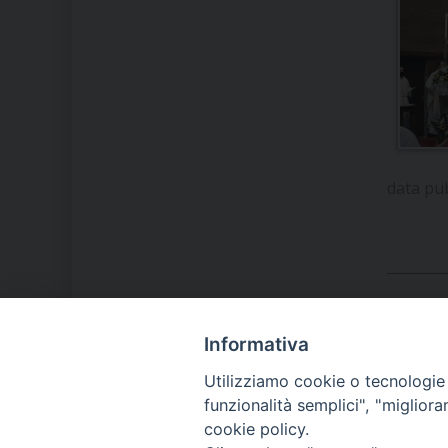
data pu
Informativa
LA NOSTRA DIOCESI
Utilizziamo cookie o tecnologie s
funzionalità semplici", "miglior
cookie policy.
IL VESCOVO MONS. ORAZIO