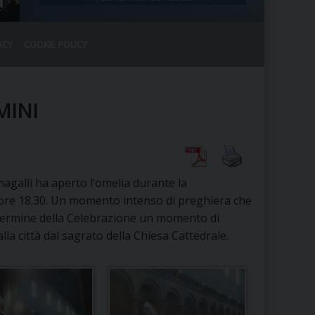
ACY
COOKIE POLICY
RALE
DEL CLERO
CO
MINI
SANO)
RATIVO
IA
umagalli ha aperto l’omelia durante la
 ore 18.30. Un momento intenso di preghiera che
 Al termine della Celebrazione un momento di
A LE CHIESE
la città dal sagrato della Chiesa Cattedrale.
RELIGIOSO
SANO