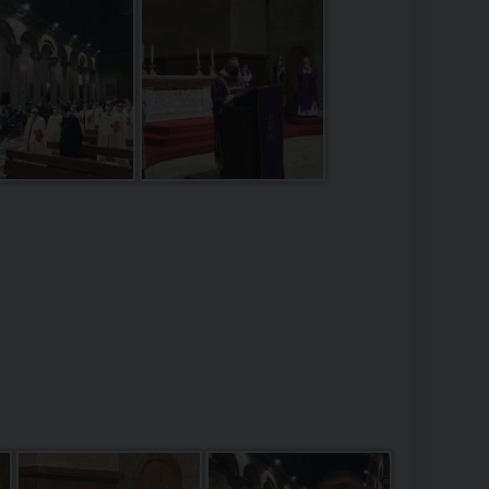
RE
TORALE DELLA CULTURA
CATTOLICA NELLE SCUOLE (IRC)
DELLA SALUTE
PO LIBERO
 E PELLEGRINAGGI
I MINORI E CENTRO DI ASCOLTO DIOCESANO PER LA TUTELA DEI MINORI