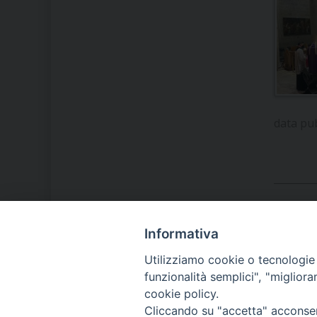
data pu
Informativa
LA NOSTRA DIOCESI
Utilizziamo cookie o tecnologie s
funzionalità semplici", "miglior
cookie policy.
IL VESCOVO MONS. ORAZIO
Cliccando su "accetta" acconsent