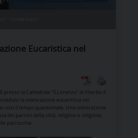
ACY
COOKIE POLICY
RALE
DEL CLERO
CO
azione Eucaristica nel
SANO)
RATIVO
IA
0 presso la Cattedrale “S.Lorenzo” di Viterbo il
A LE CHIESE
sieduto la celebrazione eucaristica nel
ndo così il tempo quaresimale. Una celebrazione
RELIGIOSO
SANO
 dei parroci della città, religiosi e religiose,
elle parrocchie.