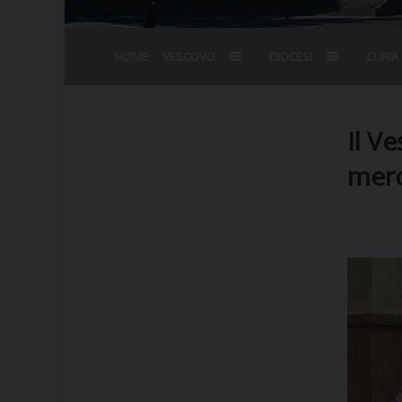
HOME
VESCOVO
DIOCESI
CURIA
BIOGRAFIA
STEMMA
OMELIE
AGENDA D
VESCOVADO
VESCOVI E
Il V
merc