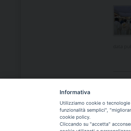
data pu
Informativa
LA NOSTRA DIOCESI
Utilizziamo cookie o tecnologie s
funzionalità semplici", "miglior
cookie policy.
IL VESCOVO MONS. ORAZIO
Cliccando su "accetta" acconsent
FRANCESCO PIAZZA