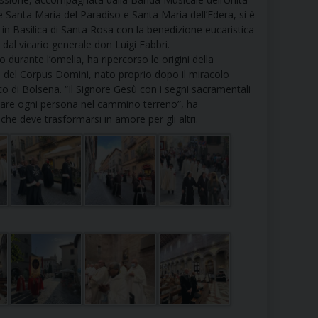
RE
 Santa Maria del Paradiso e Santa Maria dell’Edera, si è
in Basilica di Santa Rosa con la benedizione eucaristica
 dal vicario generale don Luigi Fabbri.
o durante l’omelia, ha ripercorso le origini della
à del Corpus Domini, nato proprio dopo il miracolo
TORALE DELLA CULTURA
co di Bolsena. “Il Signore Gesù con i segni sacramentali
nare ogni persona nel cammino terreno”, ha
CATTOLICA NELLE SCUOLE (IRC)
he deve trasformarsi in amore per gli altri.
DELLA SALUTE
PO LIBERO
 E PELLEGRINAGGI
I MINORI E CENTRO DI ASCOLTO DIOCESANO PER LA TUTELA DEI MINORI