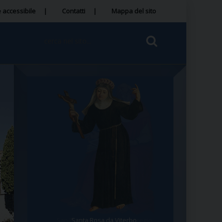
 accessibile
Contatti
Mappa del sito
San Bonaventura da Bagnoregio
Santa Rosa da Viterbo