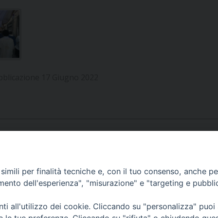
UFFICIO SERVIZIO DIOCESANO PER LA PASTORALE
UFFICIO SERVIZIO DIOCESANO PER LA FORMAZIO
UFFICIO PER LA PASTORALE DELLA LEGALITÀ, AN
UFFICIO DI PASTORALE SOCIALE, LAVORO E CUS
INDICAZIONI E DOCUMENTI UFFICIO PASTORALE 
bblicazione 17 Giugno 2022
UFFICIO STAMPA E COMUNICAZIONI SOCIALI
APPUNTAMENTI
imili per finalità tecniche e, con il tuo consenso, anche per 
amento dell'esperienza", "misurazione" e "targeting e pubbli
VIDEOGALLERY
i all'utilizzo dei cookie. Cliccando su "personalizza" puoi