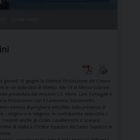
ACY
COOKIE POLICY
RALE
DEL CLERO
CO
ini
SANO)
RATIVO
IA
lta giovedì 16 giugno la Solenne Processione del Corpus
r le vie della città di Viterbo. Alle 18 la Messa Solenne
drale presieduta dal Vescovo S.E. Mons. Lino Fumagalli e
A LE CHIESE
ne la Processione con il Santissimo Sacramento.
to intenso di preghiera arricchito dalla presenza di
li, i religiosi e le religiose, le confraternite della città, i
RELIGIOSO
SANO
. Presenti anche gli Ordini Cavallereschi: il Sovrano
Ordine di Malta e l’Ordine Equestre del Santo Sepolcro di
emme.
ssione, accompagnata dalla Banda Musicale dell’Unità