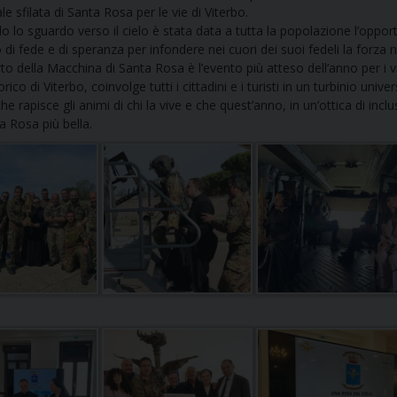
UFFICIO SERVIZIO DIOCESANO PER LA PASTORALE
le sfilata di Santa Rosa per le vie di Viterbo.
o lo sguardo verso il cielo è stata data a tutta la popolazione l’opport
 di fede e di speranza per infondere nei cuori dei suoi fedeli la forza ne
UFFICIO SERVIZIO DIOCESANO PER LA FORMAZIO
rto della Macchina di Santa Rosa è l’evento più atteso dell’anno per i vi
rico di Viterbo, coinvolge tutti i cittadini e i turisti in un turbinio un
UFFICIO PER LA PASTORALE DELLA LEGALITÀ, AN
e rapisce gli animi di chi la vive e che quest’anno, in un’ottica di inc
la Rosa più bella.
UFFICIO DI PASTORALE SOCIALE, LAVORO E CUS
INDICAZIONI E DOCUMENTI UFFICIO PASTORALE 
UFFICIO STAMPA E COMUNICAZIONI SOCIALI