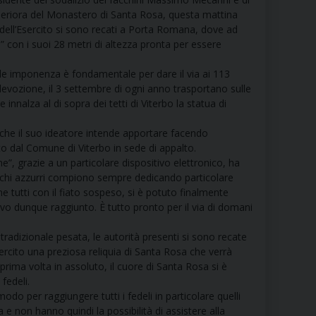
RE
eriora del Monastero di Santa Rosa, questa mattina
e dell’Esercito si sono recati a Porta Romana, dove ad
a” con i suoi 28 metri di altezza pronta per essere
tale imponenza è fondamentale per dare il via ai 113
TORALE DELLA CULTURA
devozione, il 3 settembre di ogni anno trasportano sulle
 innalza al di sopra dei tetti di Viterbo la statua di
CATTOLICA NELLE SCUOLE (IRC)
 che il suo ideatore intende apportare facendo
ito dal Comune di Viterbo in sede di appalto.
DELLA SALUTE
, grazie a un particolare dispositivo elettronico, ha
aschi azzurri compiono sempre dedicando particolare
PO LIBERO
e tutti con il fiato sospeso, si è potuto finalmente
tivo dunque raggiunto. È tutto pronto per il via di domani
 E PELLEGRINAGGI
tradizionale pesata, le autorità presenti si sono recate
sercito una preziosa reliquia di Santa Rosa che verrà
prima volta in assoluto, il cuore di Santa Rosa si è
 fedeli.
I MINORI E CENTRO DI ASCOLTO DIOCESANO PER LA TUTELA DEI MINORI
o per raggiungere tutti i fedeli in particolare quelli
a e non hanno quindi la possibilità di assistere alla