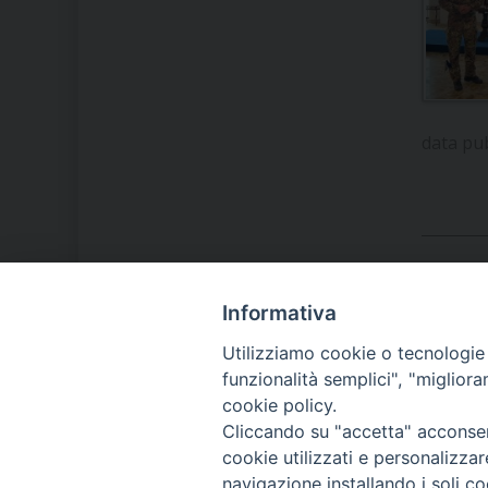
data pu
Informativa
LA NOSTRA DIOCESI
Utilizziamo cookie o tecnologie s
funzionalità semplici", "miglior
cookie policy.
IL VESCOVO MONS. ORAZIO
Cliccando su "accetta" acconsent
FRANCESCO PIAZZA
cookie utilizzati e personalizza
navigazione installando i soli co