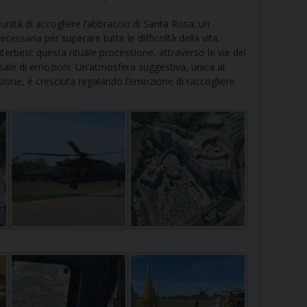
 DELLE FRAGILITÀ
unità di accogliere l’abbraccio di Santa Rosa; un
cessaria per superare tutte le difficoltà della vita.
NE ALL’IMPEGNO SOCIALE E POLITICO
terbesi; questa rituale processione, attraverso le vie del
iversale di emozioni. Un’atmosfera suggestiva, unica al
TIUSURA E PRESTITO SOCIALE
lusione, è cresciuta regalando l’emozione di raccogliere
TODIA DEL CREATO
SOCIALE – POLICORO