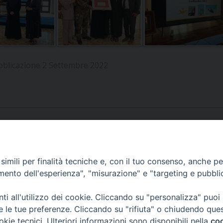
bblicazione 2 Settembre 2022
APPUNTAMENTI
imili per finalità tecniche e, con il tuo consenso, anche per 
amento dell'esperienza", "misurazione" e "targeting e pubbli
VIDEOGALLERY
i all'utilizzo dei cookie. Cliccando su "personalizza" puoi
re le tue preferenze. Cliccando su "rifiuta" o chiudendo que
okie tecnici. Ulteriori informazioni sono disponibili nella
coo