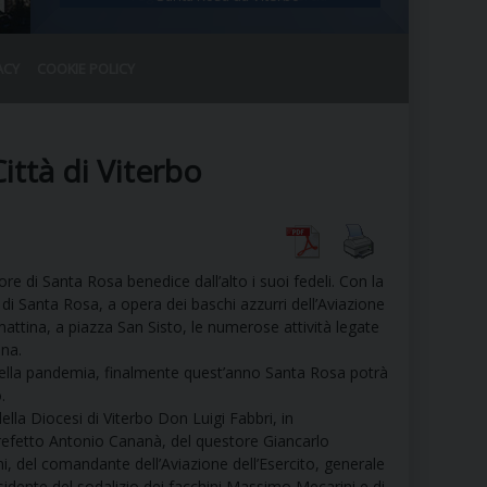
ACY
COOKIE POLICY
RALE
DEL CLERO
CO
ittà di Viterbo
SANO)
RATIVO
IA
uore di Santa Rosa benedice dall’alto i suoi fedeli. Con la
di Santa Rosa, a opera dei baschi azzurri dell’Aviazione
mattina, a piazza San Sisto, le numerose attività legate
A LE CHIESE
ona.
della pandemia, finalmente quest’anno Santa Rosa potrà
.
RELIGIOSO
SANO
ella Diocesi di Viterbo Don Luigi Fabbri, in
refetto Antonio Cananà, del questore Giancarlo
ni, del comandante dell’Aviazione dell’Esercito, generale
esidente del sodalizio dei facchini Massimo Mecarini e di