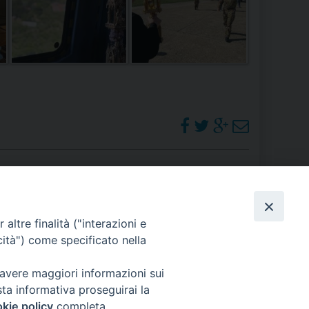
PHOTOGALLERY
altre finalità ("interazioni e
cità") come specificato nella
ORARI S. MESSE
 avere maggiori informazioni sui
sta informativa proseguirai la
kie policy
completa.