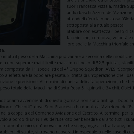
UFFICIO PER LA PASTORALE FAMILIARE
GIORNALINO MINISTRANTI
INDICAZIONI E DOCUMENTI PASTORALE FAMILIA
suor Francesca Pizzaia, madre Sup
undici baschi Azzurri dell’Aviazion
attenderli c’era la maestosa “Glori
UFFICIO PER LA PASTORALE GIOVANILE
sottoposta alla rituale pesata.
Stabilire con esattezza il peso di 
UFFICIO PER L’EDUCAZIONE E LA SCUOLA – PAS
facchini che, con forza, volontà e 
loro spalle la Macchina trionfale che
UFFICIO PER L’INSEGNAMENTO DELLA RELIGIONE 
sa.
 infatti il peso della Macchina può variare a seconda delle modifiche
e a non superare mai il limite massimo di peso di 52,5 quintali, stabil
UFFICIO PER LA PASTORALE DELLA SALUTE
INDICAZIONI E DOCUMENTI UFFICIO PASTORALE 
a composta da 11 specialisti del 4° Gruppo Squadroni AVES “Scorpione”
o a effettuare la popolare pesata. Si tratta di un’operazione che i b
UFFICIO PER LA PASTORALE DELLO SPORT E TEM
enzione e precisione. Al termine di questa delicata operazione, che tien
l peso totale della Macchina di Santa Rosa 51 quintali e 34 chili. Obiet
UFFICIO PER LA PASTORALE DEL TURISMO, FESTE
ozionanti avvenimenti di questa giornata non sono finiti qui. Dopo la 
Eliporto “Chelotti”, dove Suor Francesca ha donato all’Aviazione dell’E
UFFICIO PASTORALE CARCERARIA
 nella cappella del Comando Aviazione dell’Esercito. Al termine, per la 
volo a bordo di un NH-90 dell’Esercito per benedire dall’alto tutti i suoi
UFFICIO SERVIZIO DIOCESANO PER LA TUTELA DE
n momento unico, un’innovazione che si aggiunge alla tradizione, un mod
problemi di salute, si trovano ricoverati in ospedale o nelle case di cur