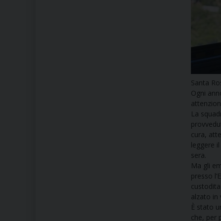
Santa Ro
Ogni anno
attenzion
La squadr
provvedut
cura, att
leggere i
sera.
Ma gli em
presso l’
custodita
alzato in 
È stato u
che, per 