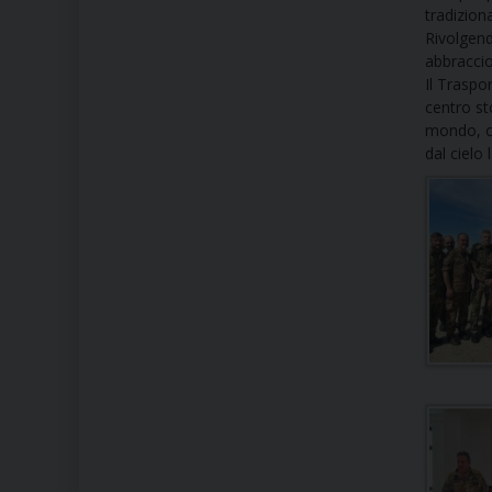
tradiziona
Rivolgend
abbraccio
Il Traspo
centro sto
mondo, ch
dal cielo 