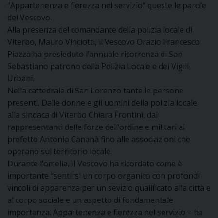
“Appartenenza e fierezza nel servizio” queste le parole
DOVE SIAMO
del Vescovo.
E
I
Alla presenza del comandante della polizia locale di
Viterbo, Mauro Vinciotti, il Vescovo Orazio Francesco
P
E
Piazza ha presieduto l’annuale ricorrenza di San
PRIVACY
Sebastiano patrono della Polizia Locale e dei Vigili
D
Urbani.
Nella cattedrale di San Lorenzo tante le persone
COOKIE POLICY
C
presenti. Dalle donne e gli uomini della polizia locale
P
alla sindaca di Viterbo Chiara Frontini, dai
P
rappresentanti delle forze dell’ordine e militari al
R
prefetto Antonio Cananà fino alle associazioni che
operano sul territorio locale.
D
Durante l’omelia, il Vescovo ha ricordato come è
importante “sentirsi un corpo organico con profondi
vincoli di apparenza per un sevizio qualificato alla città e
F
al corpo sociale e un aspetto di fondamentale
importanza. Appartenenza e fierezza nel servizio – ha
P