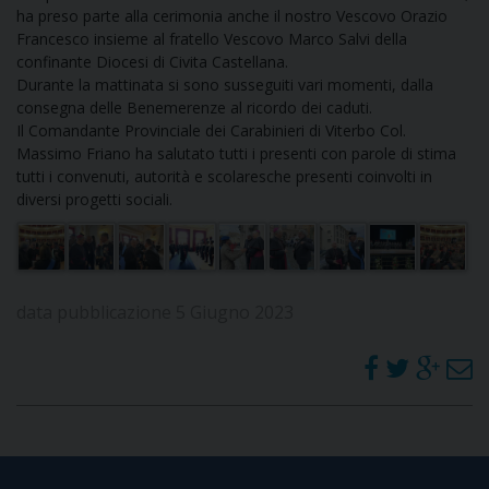
ha preso parte alla cerimonia anche il nostro Vescovo Orazio
I
Francesco insieme al fratello Vescovo Marco Salvi della
confinante Diocesi di Civita Castellana.
P
E
PRIVACY
Durante la mattinata si sono susseguiti vari momenti, dalla
consegna delle Benemerenze al ricordo dei caduti.
D
Il Comandante Provinciale dei Carabinieri di Viterbo Col.
Massimo Friano ha salutato tutti i presenti con parole di stima
COOKIE POLICY
C
tutti i convenuti, autorità e scolaresche presenti coinvolti in
P
diversi progetti sociali.
P
R
data pubblicazione 5 Giugno 2023
D
F
P