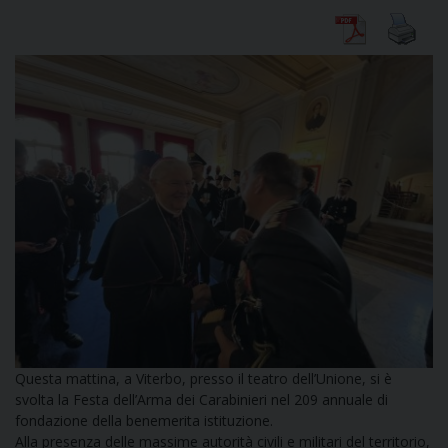
CURIA
CLERO
C
PARROCCHIE
C
P
CONTATTI
C
Questa mattina, a Viterbo, presso il teatro dell’Unione, si è
svolta la Festa dell’Arma dei Carabinieri nel 209 annuale di
C
P
fondazione della benemerita istituzione.
DOVE SIAMO
Alla presenza delle massime autorità civili e militari del territorio,
E