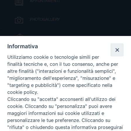
APPUNTAMENTI
D
PHOTOGALLERY
C
IL VESCOVO MONS. ORAZIO FRANCESCO
PIAZZA
Informativa
VIDEOGALLERY
Utilizziamo cookie o tecnologie simili per
finalità tecniche e, con il tuo consenso, anche per
altre finalità ("interazioni e funzionalità semplici",
ORARI S. MESSE
"miglioramento dell'esperienza", "misurazione" e
"targeting e pubblicità") come specificato nella
cookie policy.
MODULISTICA
Cliccando su "accetta" acconsenti all'utilizzo dei
cookie. Cliccando su "personalizza" puoi avere
PODCAST
maggiori informazioni sui cookie utilizzati e
personalizzare le tue preferenze. Cliccando su
"rifiuta" o chiudendo questa informativa proseguirai