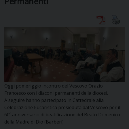
Permanenti
DIOCESI
CURIA
CLERO
C
Oggi pomeriggio incontro del Vescovo Orazio
PARROCCHIE
Francesco con i diaconi permanenti della diocesi.
C
A seguire hanno partecipato in Cattedrale alla
Celebrazione Eucaristica presieduta dal Vescovo per il
P
CONTATTI
C
60º anniversario di beatificazione del Beato Domenico
della Madre di Dio (Barberi).
C
P