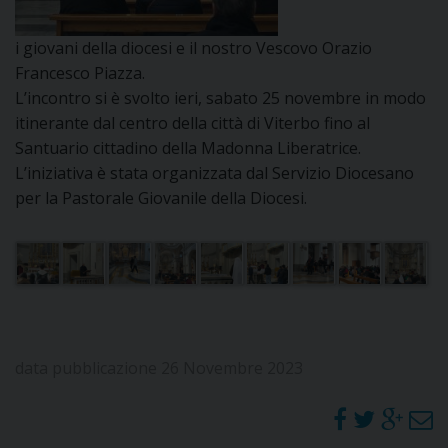
DOVE SIAMO
E
i giovani della diocesi e il nostro Vescovo Orazio
I
Francesco Piazza.
L’incontro si è svolto ieri, sabato 25 novembre in modo
P
E
PRIVACY
itinerante dal centro della città di Viterbo fino al
Santuario cittadino della Madonna Liberatrice.
D
L’iniziativa è stata organizzata dal Servizio Diocesano
per la Pastorale Giovanile della Diocesi.
COOKIE POLICY
C
P
P
R
D
data pubblicazione 26 Novembre 2023
F
P