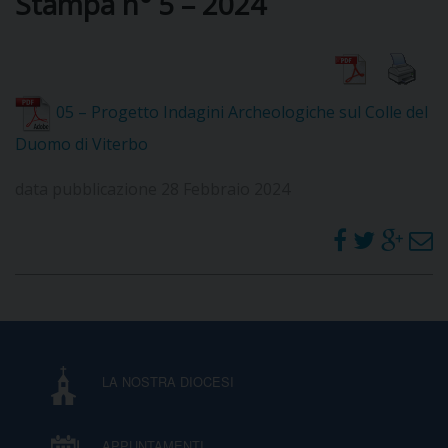
Stampa n° 5 – 2024
DIOCESI
05 – Progetto Indagini Archeologiche sul Colle del
CURIA
Duomo di Viterbo
data pubblicazione 28 Febbraio 2024
CLERO
C
PARROCCHIE
C
P
LA NOSTRA DIOCESI
CONTATTI
C
C
P
APPUNTAMENTI