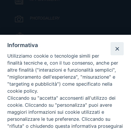
DOVE SIAMO
E
I
PHOTOGALLERY
P
E
PRIVACY
IL VESCOVO MONS. ORAZIO FRANCESCO
PIAZZA
Informativa
D
VIDEOGALLERY
Utilizziamo cookie o tecnologie simili per
COOKIE POLICY
C
finalità tecniche e, con il tuo consenso, anche per
P
altre finalità ("interazioni e funzionalità semplici",
P
ORARI S. MESSE
"miglioramento dell'esperienza", "misurazione" e
R
"targeting e pubblicità") come specificato nella
cookie policy.
MODULISTICA
D
Cliccando su "accetta" acconsenti all'utilizzo dei
cookie. Cliccando su "personalizza" puoi avere
PODCAST
maggiori informazioni sui cookie utilizzati e
F
personalizzare le tue preferenze. Cliccando su
"rifiuta" o chiudendo questa informativa proseguirai
P