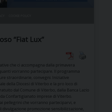
ACY
COOKIE POLICY
RALE
DEL CLERO
CO
ioso “Fiat Lux”
SANO)
RATIVO
IA
iative che ci accompagna dalla primavera
 quanti vorranno partecipare. Il programma
re straordinarie, convegni. Iniziative
A LE CHIESE
le della Diocesi di Viterbo e la pro loco di
ratuito dal Comune di Viterbo, dalla Banca Lazio
RELIGIOSO
SANO
 da Confartigianato imprese di Viterbo.
 e ai pellegrini che vorranno parteciparvi, e
i divulgazione promozione sensibilizzazione,