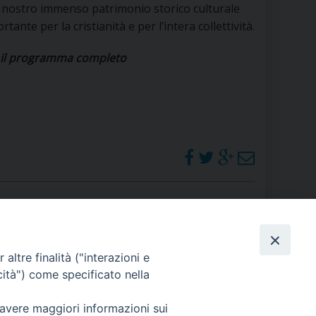
 nostro immenso patrimonio storico culturale
RE
tante per la cristianità e per l’intera collettività.
e il programma completo
TORALE DELLA CULTURA
CATTOLICA NELLE SCUOLE (IRC)
DELLA SALUTE
PO LIBERO
 E PELLEGRINAGGI
PHOTOGALLERY
altre finalità ("interazioni e
cità") come specificato nella
I MINORI E CENTRO DI ASCOLTO DIOCESANO PER LA TUTELA DEI MINORI
ORARI S. MESSE
 avere maggiori informazioni sui