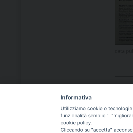
data pu
Informativa
LA NOSTRA DIOCESI
Utilizziamo cookie o tecnologie s
funzionalità semplici", "miglior
cookie policy.
IL VESCOVO MONS. ORAZIO
Cliccando su "accetta" acconsent