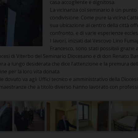
casa accogliente e dignitosa.
UFFICIO PER LA PASTORALE FAMILIARE
GIORNALINO MINISTRANTI
INDICAZIONI E DOCUMENTI PASTORALE FAMILIA
La vicinanza col seminario è un punto
condivisione. Come pure la vicina Catted
UFFICIO PER LA PASTORALE GIOVANILE
sua ubicazione al centro della città off
confronto, e di varie esperienze ecclesi
UFFICIO PER L’EDUCAZIONE E LA SCUOLA – PAS
I lavori, iniziati dal Vescovo Lino Fum
Francesco, sono stati possibili grazie 
UFFICIO PER L’INSEGNAMENTO DELLA RELIGIONE 
ocesi di Viterbo del Seminario Diocesano e di don Renato Basil
ra a lungo desiderata che dice l’attenzione e la premura dell
UFFICIO PER LA PASTORALE DELLA SALUTE
INDICAZIONI E DOCUMENTI UFFICIO PASTORALE 
ine per la loro vita donata.
e dovuto va agli Uffici tecnico e amministrativo della Diocesi,
UFFICIO PER LA PASTORALE DELLO SPORT E TEM
 maestranze che a titolo diverso hanno lavorato con profess
UFFICIO PER LA PASTORALE DEL TURISMO, FESTE
UFFICIO PASTORALE CARCERARIA
UFFICIO SERVIZIO DIOCESANO PER LA TUTELA DE