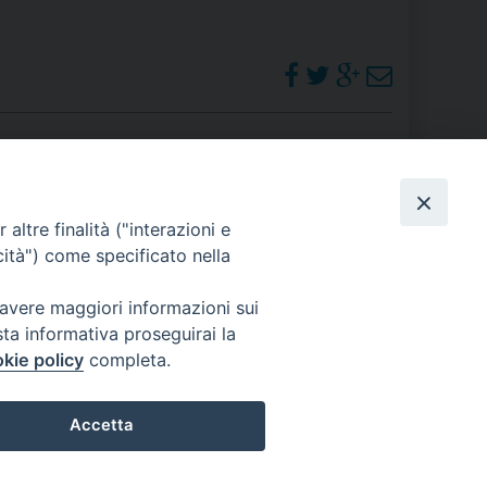
 DELLE FRAGILITÀ
NE ALL’IMPEGNO SOCIALE E POLITICO
TIUSURA E PRESTITO SOCIALE
TODIA DEL CREATO
SOCIALE – POLICORO
PHOTOGALLERY
altre finalità ("interazioni e
cità") come specificato nella
ORARI S. MESSE
 avere maggiori informazioni sui
sta informativa proseguirai la
kie policy
completa.
Accetta
Preferenze Cookie