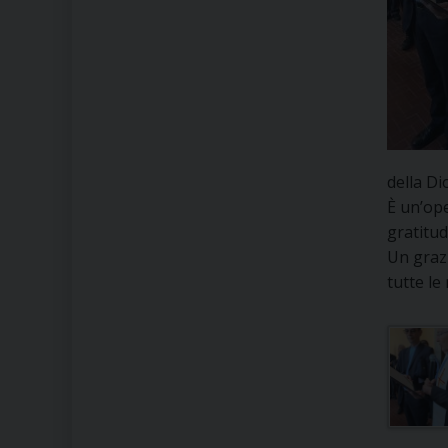
della Di
È un’ope
gratitud
Un grazi
tutte le