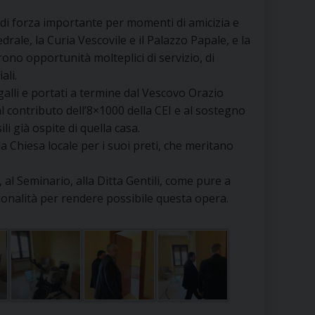
RE
 di forza importante per momenti di amicizia e
rale, la Curia Vescovile e il Palazzo Papale, e la
rono opportunità molteplici di servizio, di
ali.
TORALE DELLA CULTURA
agalli e portati a termine dal Vescovo Orazio
al contributo dell’8×1000 della CEI e al sostegno
CATTOLICA NELLE SCUOLE (IRC)
i già ospite di quella casa.
a Chiesa locale per i suoi preti, che meritano
DELLA SALUTE
 al Seminario, alla Ditta Gentili, come pure a
PO LIBERO
ionalità per rendere possibile questa opera.
 E PELLEGRINAGGI
I MINORI E CENTRO DI ASCOLTO DIOCESANO PER LA TUTELA DEI MINORI