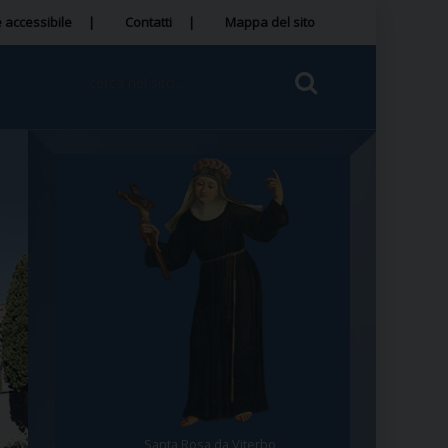
 accessibile
Contatti
Mappa del sito
San Bonaventura da Bagnoregio
Santa Rosa da Viterbo