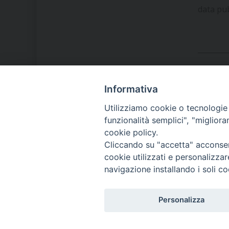
data pu
Informativa
LA NOSTRA DIOCESI
Utilizziamo cookie o tecnologie s
funzionalità semplici", "miglior
cookie policy.
IL VESCOVO MONS. ORAZIO
Cliccando su "accetta" acconsent
FRANCESCO PIAZZA
cookie utilizzati e personalizza
navigazione installando i soli co
MODULISTICA
Personalizza