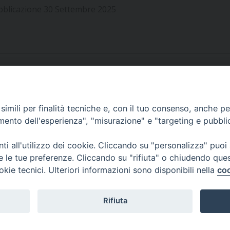
UFFICIO SERVIZIO DIOCESANO PER LA PASTORALE
bblicazione 30 Settembre 2025
UFFICIO SERVIZIO DIOCESANO PER LA FORMAZIO
UFFICIO PER LA PASTORALE DELLA LEGALITÀ, AN
UFFICIO DI PASTORALE SOCIALE, LAVORO E CUS
INDICAZIONI E DOCUMENTI UFFICIO PASTORALE 
UFFICIO STAMPA E COMUNICAZIONI SOCIALI
APPUNTAMENTI
imili per finalità tecniche e, con il tuo consenso, anche per 
amento dell'esperienza", "misurazione" e "targeting e pubbli
VIDEOGALLERY
i all'utilizzo dei cookie. Cliccando su "personalizza" puoi
re le tue preferenze. Cliccando su "rifiuta" o chiudendo que
okie tecnici. Ulteriori informazioni sono disponibili nella
coo
PODCAST
Rifiuta
© 2026 Diocesi di Viterbo.