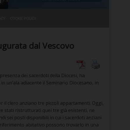
ACY
COOKIE POLICY
RALE
DEL CLERO
CO
ugurata dal Vescovo
SANO)
RATIVO
IA
presenza dei sacerdoti della Diocesi, ha
 in un’ala adiacente il Seminario Diocesano, in
A LE CHIESE
r il clero anziano tre piccoli appartamenti. Oggi,
RELIGIOSO
SANO
 stati ristrutturati quei tre già esistenti, ne
ndi sei posti disponibili in cui i sacerdoti anziani
 riferimento abitativo possono trovarlo in una