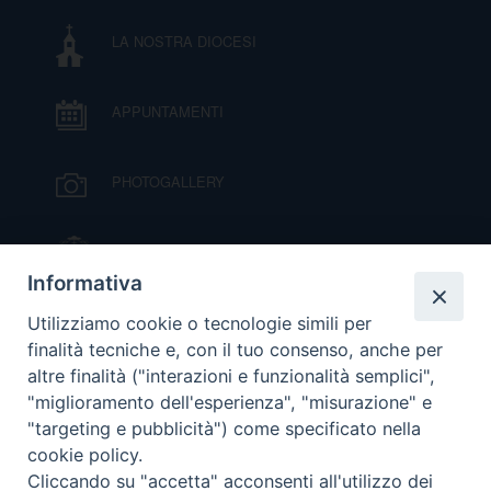
LA NOSTRA DIOCESI
APPUNTAMENTI
PHOTOGALLERY
IL VESCOVO MONS. ORAZIO FRANCESCO
PIAZZA
Informativa
VIDEOGALLERY
Utilizziamo cookie o tecnologie simili per
finalità tecniche e, con il tuo consenso, anche per
altre finalità ("interazioni e funzionalità semplici",
ORARI S. MESSE
"miglioramento dell'esperienza", "misurazione" e
"targeting e pubblicità") come specificato nella
cookie policy.
MODULISTICA
Cliccando su "accetta" acconsenti all'utilizzo dei