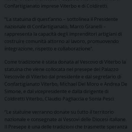
I
Confartigianato imprese Viterbo e di Coldiretti.
“La statuina di quest’anno – sottolinea il Presidente
P
E
PRIVACY
nazionale di Confartigianato, Marco Granelli –
rappresenta la capacità degli imprenditori artigiani di
D
costruire comunità attorno al lavoro, promuovendo
COOKIE POLICY
C
integrazione, rispetto e collaborazione”.
P
Come tradizione è stata donata al Vescovo di Viterbo la
P
R
statuina che viene collocata nel presepe del Palazzo
Vescovile di Viterbo dal presidente e dal segretario di
Confartigianato Viterbo, Michael Del Moro e Andrea De
D
Simone, e dal vicepresidente e dalla dirigente di
Coldiretti Viterbo, Claudio Pagliaccia e Sonia Pesci.
F
“Le statuine verranno donate su tutto il territorio
nazionale e consegnate ai Vescovi delle Diocesi italiane.
P
Il Presepe è una delle tradizioni che trasmette speranza