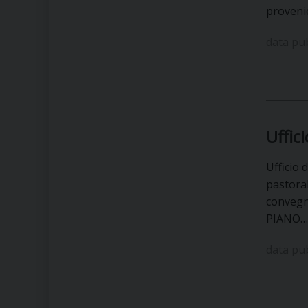
proveni
data pu
Uffici
Ufficio 
pastoral
convegni
PIANO…
data pu