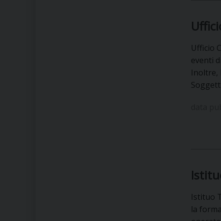
Uffic
Ufficio 
eventi d
Inoltre,
Soggetti
data pu
Istit
Istituo 
la forma