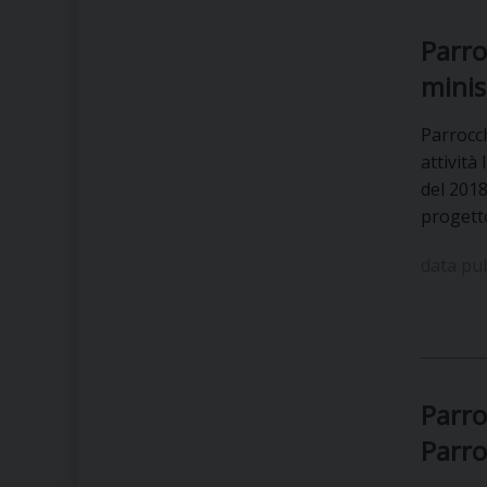
Parro
minis
Parrocch
attività
del 2018
progett
data pu
Parro
Parro