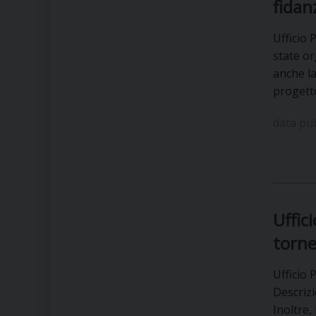
fidan
Ufficio 
state or
anche la
progett
data pu
Uffic
torne
Ufficio 
Descrizi
Inoltre,