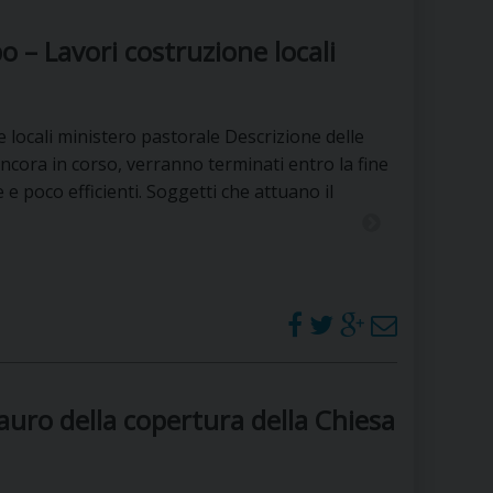
RE
bo – Lavori costruzione locali
TORALE DELLA CULTURA
e locali ministero pastorale Descrizione delle
 ancora in corso, verranno terminati entro la fine
CATTOLICA NELLE SCUOLE (IRC)
e poco efficienti. Soggetti che attuano il
DELLA SALUTE
PO LIBERO
 E PELLEGRINAGGI
tauro della copertura della Chiesa
I MINORI E CENTRO DI ASCOLTO DIOCESANO PER LA TUTELA DEI MINORI