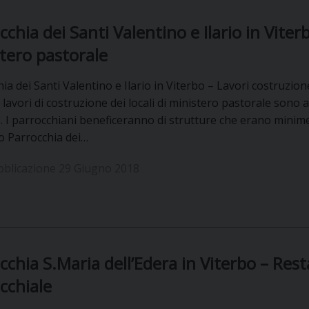
UFFICIO PER LA PASTORALE FAMILIARE
GIORNALINO MINISTRANTI
INDICAZIONI E DOCUMENTI PASTORALE FAMILIA
cchia dei Santi Valentino e Ilario in Viter
UFFICIO PER LA PASTORALE GIOVANILE
tero pastorale
UFFICIO PER L’EDUCAZIONE E LA SCUOLA – PAS
ia dei Santi Valentino e Ilario in Viterbo – Lavori costruzion
 I lavori di costruzione dei locali di ministero pastorale sono
UFFICIO PER L’INSEGNAMENTO DELLA RELIGIONE 
. I parrocchiani beneficeranno di strutture che erano minime 
o Parrocchia dei…
UFFICIO PER LA PASTORALE DELLA SALUTE
INDICAZIONI E DOCUMENTI UFFICIO PASTORALE 
bblicazione 29 Giugno 2018
UFFICIO PER LA PASTORALE DELLO SPORT E TEM
UFFICIO PER LA PASTORALE DEL TURISMO, FESTE
UFFICIO PASTORALE CARCERARIA
cchia S.Maria dell’Edera in Viterbo – Res
UFFICIO SERVIZIO DIOCESANO PER LA TUTELA DE
cchiale