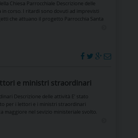
 DELLE FRAGILITÀ
della Chiesa Parrocchiale Descrizione delle
 in corso. I ritardi sono dovuti ad imprevisti
NE ALL’IMPEGNO SOCIALE E POLITICO
ggetti che attuano il progetto Parrocchia Santa
TIUSURA E PRESTITO SOCIALE
TODIA DEL CREATO
SOCIALE – POLICORO
ttori e ministri straordinari
inari Descrizione delle attività E’ stato
er i lettori e i ministri straordinari
a maggiore nel sevizio ministeriale svolto.