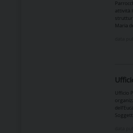
Parrocch
attività
struttur
Maria d
data pu
Uffic
Ufficio 
organizz
dell’Euc
Soggett
data pu