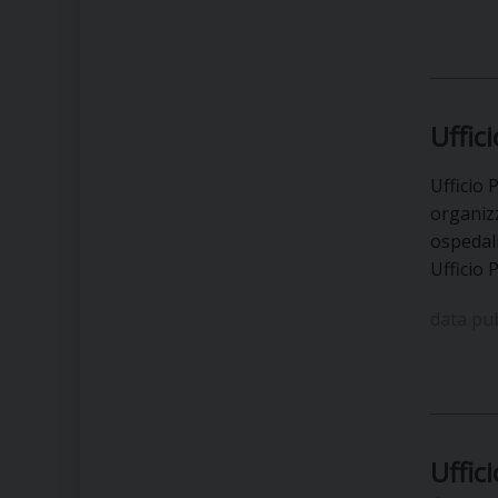
Uffic
Ufficio 
organizz
ospedali
Ufficio
data pu
Uffic