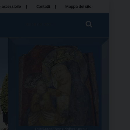
 accessibile
Contatti
Mappa del sito
Tegola Madonna della Quercia
Santa Rosa da Viterbo