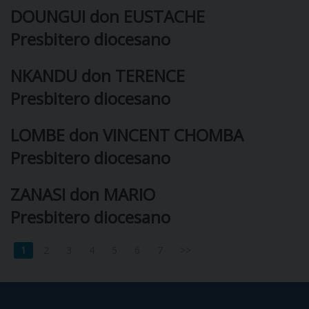
DOUNGUI don EUSTACHE
I
Presbitero diocesano
P
E
PRIVACY
NKANDU don TERENCE
D
Presbitero diocesano
COOKIE POLICY
C
P
LOMBE don VINCENT CHOMBA
P
Presbitero diocesano
R
ZANASI don MARIO
D
Presbitero diocesano
F
1
2
3
4
5
6
7
>>
P