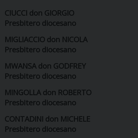
CIUCCI don GIORGIO
Presbitero diocesano
CURIA
MIGLIACCIO don NICOLA
Presbitero diocesano
CLERO
MWANSA don GODFREY
C
Presbitero diocesano
PARROCCHIE
C
MINGOLLA don ROBERTO
Presbitero diocesano
P
CONTATTI
C
CONTADINI don MICHELE
C
P
Presbitero diocesano
DOVE SIAMO
E