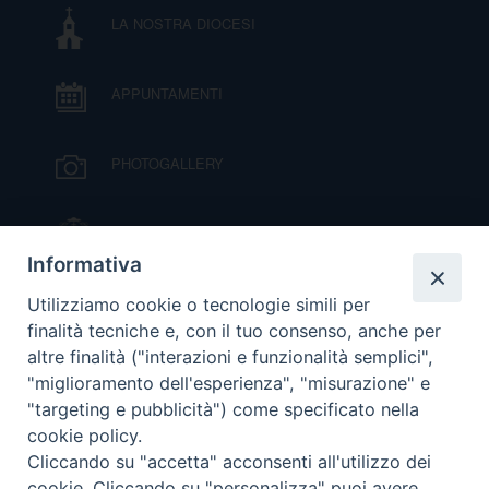
D
LA NOSTRA DIOCESI
C
APPUNTAMENTI
PHOTOGALLERY
IL VESCOVO MONS. ORAZIO FRANCESCO
PIAZZA
Informativa
VIDEOGALLERY
Utilizziamo cookie o tecnologie simili per
finalità tecniche e, con il tuo consenso, anche per
altre finalità ("interazioni e funzionalità semplici",
ORARI S. MESSE
"miglioramento dell'esperienza", "misurazione" e
"targeting e pubblicità") come specificato nella
cookie policy.
MODULISTICA
Cliccando su "accetta" acconsenti all'utilizzo dei
cookie. Cliccando su "personalizza" puoi avere