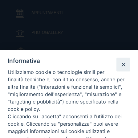
DOVE SIAMO
E
APPUNTAMENTI
I
PHOTOGALLERY
P
E
PRIVACY
D
IL VESCOVO MONS. ORAZIO FRANCESCO
PIAZZA
Informativa
COOKIE POLICY
C
P
VIDEOGALLERY
Utilizziamo cookie o tecnologie simili per
P
finalità tecniche e, con il tuo consenso, anche per
R
altre finalità ("interazioni e funzionalità semplici",
ORARI S. MESSE
"miglioramento dell'esperienza", "misurazione" e
"targeting e pubblicità") come specificato nella
D
cookie policy.
MODULISTICA
Cliccando su "accetta" acconsenti all'utilizzo dei
F
cookie. Cliccando su "personalizza" puoi avere
PODCAST
maggiori informazioni sui cookie utilizzati e
P