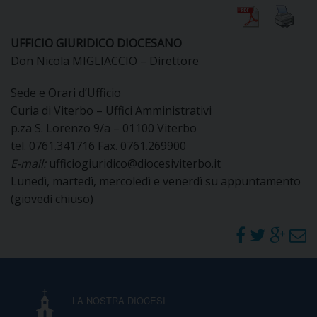
DIOCESI
UFFICIO GIURIDICO DIOCESANO
Don Nicola MIGLIACCIO – Direttore
CURIA
Sede e Orari d’Ufficio
Curia di Viterbo – Uffici Amministrativi
p.za S. Lorenzo 9/a – 01100 Viterbo
tel. 0761.341716 Fax. 0761.269900
CLERO
E-mail:
ufficiogiuridico@diocesiviterbo.it
Lunedì, martedì, mercoledì e venerdì su appuntamento
C
(giovedì chiuso)
PARROCCHIE
C
P
CONTATTI
C
LA NOSTRA DIOCESI
C
P