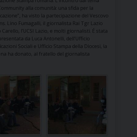
iazione Stampa romana. L’incontro dal tema
RE
Community alla comunità: una sfida per la
azione”, ha visto la partecipazione del Vescovo
ns. Lino Fum
agalli, il giornalista Rai Tgr Lazio
 Carello, l’UCSI Lazio, e molti giornalisti. É stata
TORALE DELLA CULTURA
resentata da Luca Antonelli, dell’Ufficio
azioni Sociali e Ufficio Stampa della Diocesi, la
CATTOLICA NELLE SCUOLE (IRC)
na ha donato, al fratello del giornalista
DELLA SALUTE
PO LIBERO
 E PELLEGRINAGGI
I MINORI E CENTRO DI ASCOLTO DIOCESANO PER LA TUTELA DEI MINORI