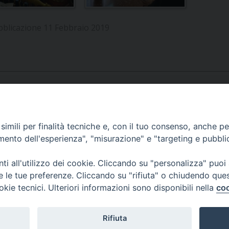
bblicazione 11 Febbraio 2019
APPUNTAMENTI
imili per finalità tecniche e, con il tuo consenso, anche per 
amento dell'esperienza", "misurazione" e "targeting e pubbli
VIDEOGALLERY
i all'utilizzo dei cookie. Cliccando su "personalizza" puoi
re le tue preferenze. Cliccando su "rifiuta" o chiudendo que
okie tecnici. Ulteriori informazioni sono disponibili nella
coo
PODCAST
Rifiuta