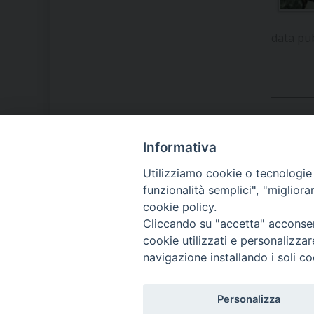
data pu
Informativa
LA NOSTRA DIOCESI
Utilizziamo cookie o tecnologie s
funzionalità semplici", "miglior
cookie policy.
IL VESCOVO MONS. ORAZIO
Cliccando su "accetta" acconsent
FRANCESCO PIAZZA
cookie utilizzati e personalizza
navigazione installando i soli co
MODULISTICA
Personalizza