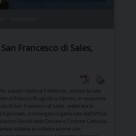
ACY
COOKIE POLICY
RALE
DEL CLERO
CO
 San Francesco di Sales,
SANO)
RATIVO
IA
olto sabato mattina 9 febbraio, presso la sala
A LE CHIESE
ee di Palazzo Brugiotti a Viterbo, in occasione
esta di San Francesco di Sales, celebrata lo
RELIGIOSO
SANO
24 gennaio, il convegno organizzato dall’Ufficio
azioni Sociali della Diocesi e l’Unione Cattolica
tampa Italiana in collaborazione con