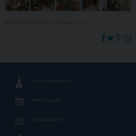
D
data pubblicazione 22 Gennaio 2022
C
LA NOSTRA DIOCESI
APPUNTAMENTI
PHOTOGALLERY