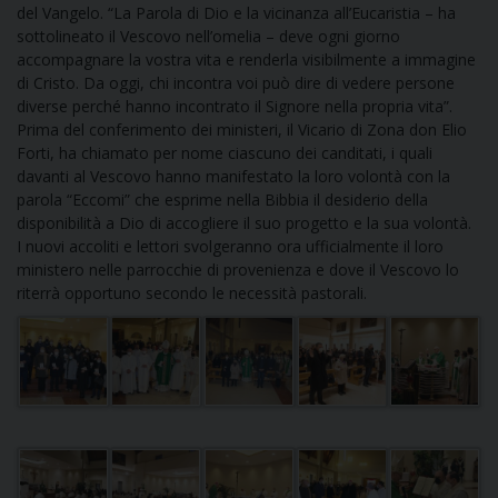
del Vangelo. “La Parola di Dio e la vicinanza all’Eucaristia – ha
DOVE SIAMO
sottolineato il Vescovo nell’omelia – deve ogni giorno
E
accompagnare la vostra vita e renderla visibilmente a immagine
I
di Cristo. Da oggi, chi incontra voi può dire di vedere persone
diverse perché hanno incontrato il Signore nella propria vita”.
P
E
PRIVACY
Prima del conferimento dei ministeri, il Vicario di Zona don Elio
Forti, ha chiamato per nome ciascuno dei canditati, i quali
D
davanti al Vescovo hanno manifestato la loro volontà con la
parola “Eccomi” che esprime nella Bibbia il desiderio della
disponibilità a Dio di accogliere il suo progetto e la sua volontà.
COOKIE POLICY
C
P
I nuovi accoliti e lettori svolgeranno ora ufficialmente il loro
ministero nelle parrocchie di provenienza e dove il Vescovo lo
P
riterrà opportuno secondo le necessità pastorali.
R
D
F
P