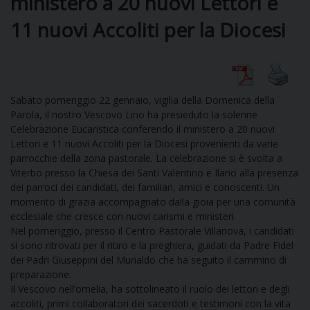
ministero a 20 nuovi Lettori e
11 nuovi Accoliti per la Diocesi
DIOCESI
CURIA
Sabato pomeriggio 22 gennaio, vigilia della Domenica della
Parola, il nostro Vescovo Lino ha presieduto la solenne
Celebrazione Eucaristica conferendo il ministero a 20 nuovi
Lettori e 11 nuovi Accoliti per la Diocesi provenienti da varie
CLERO
parrocchie della zona pastorale. La celebrazione si è svolta a
Viterbo presso la Chiesa dei Santi Valentino e Ilario alla presenza
C
dei parroci dei candidati, dei familiari, amici e conoscenti. Un
momento di grazia accompagnato dalla gioia per una comunità
PARROCCHIE
ecclesiale che cresce con nuovi carismi e ministeri.
C
Nel pomeriggio, presso il Centro Pastorale Villanova, i candidati
si sono ritrovati per il ritiro e la preghiera, guidati da Padre Fidel
dei Padri Giuseppini del Murialdo che ha seguito il cammino di
P
CONTATTI
C
preparazione.
Il Vescovo nell’omelia, ha sottolineato il ruolo dei lettori e degli
accoliti, primi collaboratori dei sacerdoti e testimoni con la vita
C
P