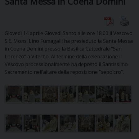
Santa Messa in Coena Domini
DIOCESI
Giovedì 14 aprile Giovedì Santo alle ore 18.00 il Vescovo
CURIA
S.E. Mons. Lino Fumagalli ha presieduto la Santa Messa
in Coena Domini presso la Basilica Cattedrale “San
Lorenzo” a Viterbo. Al termine della celebrazione il
Vescovo processionalmente ha deposto il Santissimo
CLERO
Sacramento nell’altare della reposizione “sepolcro”.
C
PARROCCHIE
C
P
CONTATTI
C
C
P