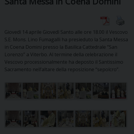
Santa Messa in Coena Domini
DIOCESI
Giovedì 14 aprile Giovedì Santo alle ore 18.00 il Vescovo
CURIA
S.E. Mons. Lino Fumagalli ha presieduto la Santa Messa
in Coena Domini presso la Basilica Cattedrale “San
Lorenzo” a Viterbo. Al termine della celebrazione il
Vescovo processionalmente ha deposto il Santissimo
CLERO
Sacramento nell’altare della reposizione “sepolcro”.
C
PARROCCHIE
C
P
CONTATTI
C
C
P