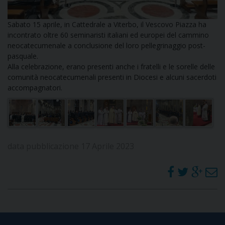
DOVE SIAMO
E
Sabato 15 aprile, in Cattedrale a Viterbo, il Vescovo Piazza ha
I
incontrato oltre 60 seminaristi italiani ed europei del cammino
neocatecumenale a conclusione del loro pellegrinaggio post-
P
E
pasquale.
PRIVACY
Alla celebrazione, erano presenti anche i fratelli e le sorelle delle
D
comunità neocatecumenali presenti in Diocesi e alcuni sacerdoti
accompagnatori.
COOKIE POLICY
C
P
P
R
data pubblicazione 17 Aprile 2023
D
F
P