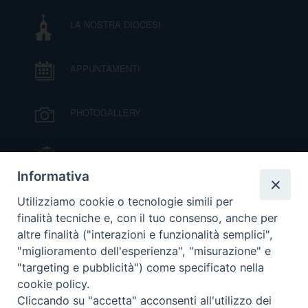
LA NOSTRA DIOCESI
D
C
APPUNTAMENTI
PHOTOGALLERY
IL VESCOVO MONS. ORAZIO FRANCESCO
PIAZZA
Informativa
VIDEOGALLERY
Utilizziamo cookie o tecnologie simili per
finalità tecniche e, con il tuo consenso, anche per
altre finalità ("interazioni e funzionalità semplici",
ORARI S. MESSE
"miglioramento dell'esperienza", "misurazione" e
"targeting e pubblicità") come specificato nella
cookie policy.
MODULISTICA
Cliccando su "accetta" acconsenti all'utilizzo dei