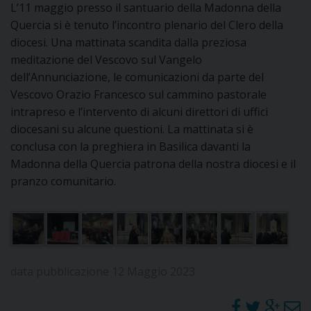
L’11 maggio presso il santuario della Madonna della
DOVE SIAMO
Quercia si è tenuto l’incontro plenario del Clero della
E
I
diocesi. Una mattinata scandita dalla preziosa
meditazione del Vescovo sul Vangelo
P
E
dell’Annunciazione, le comunicazioni da parte del
PRIVACY
Vescovo Orazio Francesco sul cammino pastorale
D
intrapreso e l’intervento di alcuni direttori di uffici
diocesani su alcune questioni. La mattinata si è
COOKIE POLICY
C
conclusa con la preghiera in Basilica davanti la
P
Madonna della Quercia patrona della nostra diocesi e il
P
pranzo comunitario.
R
D
data pubblicazione 12 Maggio 2023
F
P