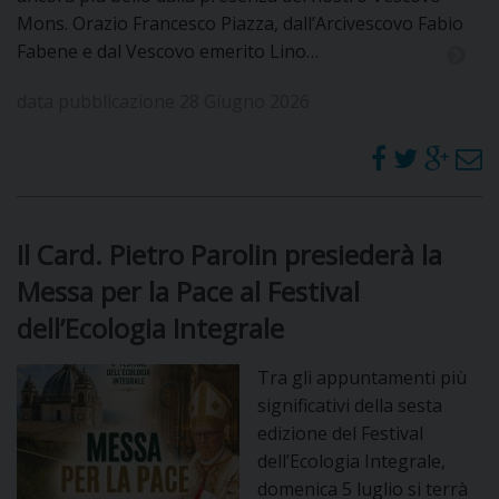
Mons. Orazio Francesco Piazza, dall’Arcivescovo Fabio
DOVE SIAMO
E
Fabene e dal Vescovo emerito Lino…
I
data pubblicazione 28 Giugno 2026
P
E
PRIVACY
D
COOKIE POLICY
C
P
Il Card. Pietro Parolin presiederà la
P
Messa per la Pace al Festival
R
dell’Ecologia Integrale
D
Tra gli appuntamenti più
significativi della sesta
edizione del Festival
F
dell’Ecologia Integrale,
domenica 5 luglio si terrà
P