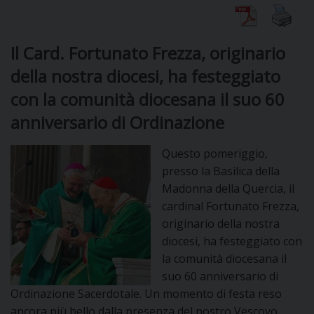
DIOCESI
Il Card. Fortunato Frezza, originario
della nostra diocesi, ha festeggiato
CURIA
con la comunità diocesana il suo 60
anniversario di Ordinazione
CLERO
Questo pomeriggio,
presso la Basilica della
C
Madonna della Quercia, il
cardinal Fortunato Frezza,
PARROCCHIE
originario della nostra
C
diocesi, ha festeggiato con
la comunità diocesana il
P
CONTATTI
suo 60 anniversario di
C
Ordinazione Sacerdotale. Un momento di festa reso
C
P
ancora più bello dalla presenza del nostro Vescovo