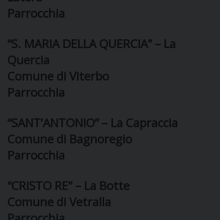
Parrocchia
DOVE SIAMO
E
I
“S. MARIA DELLA QUERCIA” – La
P
E
PRIVACY
Quercia
Comune di Viterbo
D
Parrocchia
COOKIE POLICY
C
P
“SANT’ANTONIO” – La Capraccia
P
R
Comune di Bagnoregio
Parrocchia
D
“CRISTO RE” – La Botte
F
Comune di Vetralla
Parrocchia
P