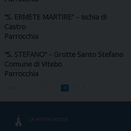
D
“S. ERMETE MARTIRE” – Ischia di
Castro
C
Parrocchia
“S. STEFANO” – Grotte Santo Stefano
Comune di Vitebo
Parrocchia
First
<<
4
5
6
7
8
9
10
>>
LA NOSTRA DIOCESI