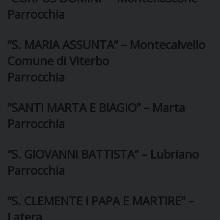
Parrocchia
DIOCESI
“S. MARIA ASSUNTA” – Montecalvello
Comune di Viterbo
CURIA
Parrocchia
CLERO
“SANTI MARTA E BIAGIO” – Marta
Parrocchia
C
PARROCCHIE
“S. GIOVANNI BATTISTA” – Lubriano
C
Parrocchia
P
CONTATTI
C
“S. CLEMENTE I PAPA E MARTIRE” –
Latera
C
P