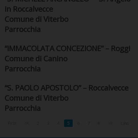
in Roccalvecce
D
Comune di Viterbo
Parrocchia
C
“IMMACOLATA CONCEZIONE” – Roggi
Comune di Canino
Parrocchia
“S. PAOLO APOSTOLO” – Roccalvecce
Comune di Viterbo
Parrocchia
First
<<
2
3
4
5
6
7
8
>>
Last