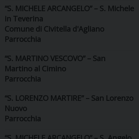
“S. MICHELE ARCANGELO” – S. Michele
DOVE SIAMO
E
in Teverina
I
Comune di Civitella d'Agliano
P
E
PRIVACY
Parrocchia
D
“S. MARTINO VESCOVO” – San
COOKIE POLICY
C
Martino al Cimino
P
Parrocchia
P
R
“S. LORENZO MARTIRE” – San Lorenzo
D
Nuovo
Parrocchia
F
“S. MICHELE ARCANGELO” – S. Angelo
P