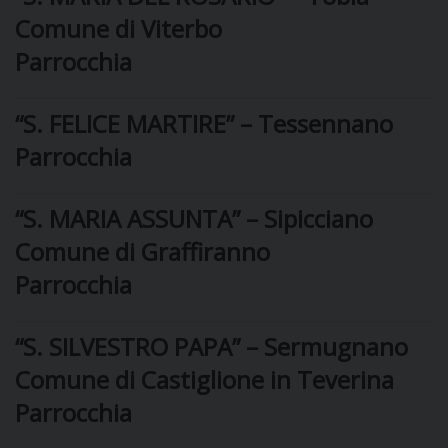
Comune di Viterbo
DIOCESI
Parrocchia
“S. FELICE MARTIRE” – Tessennano
CURIA
Parrocchia
CLERO
“S. MARIA ASSUNTA” – Sipicciano
Comune di Graffiranno
C
Parrocchia
PARROCCHIE
C
“S. SILVESTRO PAPA” – Sermugnano
Comune di Castiglione in Teverina
P
CONTATTI
C
Parrocchia
C
P