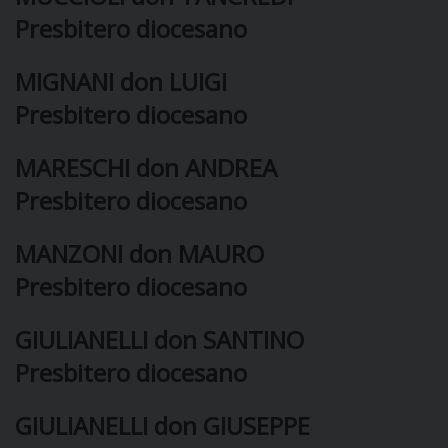
Presbitero diocesano
DIOCESI
MIGNANI don LUIGI
Presbitero diocesano
CURIA
MARESCHI don ANDREA
Presbitero diocesano
CLERO
MANZONI don MAURO
C
Presbitero diocesano
PARROCCHIE
C
GIULIANELLI don SANTINO
Presbitero diocesano
P
CONTATTI
C
GIULIANELLI don GIUSEPPE
C
P