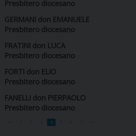
Presbitero diocesano
DOVE SIAMO
E
GERMANI don EMANUELE
I
Presbitero diocesano
P
E
PRIVACY
FRATINI don LUCA
D
Presbitero diocesano
COOKIE POLICY
C
P
FORTI don ELIO
P
Presbitero diocesano
R
FANELLI don PIERPAOLO
D
Presbitero diocesano
F
<<
1
2
3
4
5
6
7
>>
P