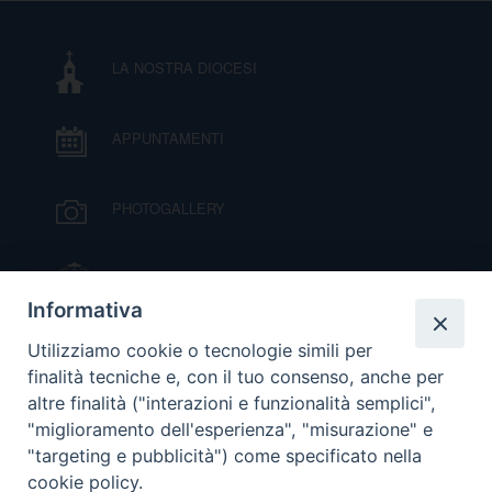
D
LA NOSTRA DIOCESI
C
APPUNTAMENTI
PHOTOGALLERY
IL VESCOVO MONS. ORAZIO FRANCESCO
PIAZZA
Informativa
VIDEOGALLERY
Utilizziamo cookie o tecnologie simili per
finalità tecniche e, con il tuo consenso, anche per
altre finalità ("interazioni e funzionalità semplici",
ORARI S. MESSE
"miglioramento dell'esperienza", "misurazione" e
"targeting e pubblicità") come specificato nella
cookie policy.
MODULISTICA