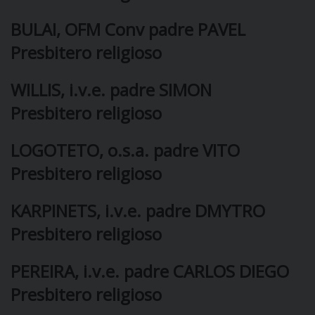
BULAI, OFM Conv padre PAVEL
Presbitero religioso
CURIA
WILLIS, i.v.e. padre SIMON
Presbitero religioso
CLERO
LOGOTETO, o.s.a. padre VITO
C
Presbitero religioso
PARROCCHIE
C
KARPINETS, i.v.e. padre DMYTRO
Presbitero religioso
P
CONTATTI
C
PEREIRA, i.v.e. padre CARLOS DIEGO
C
P
Presbitero religioso
DOVE SIAMO
E