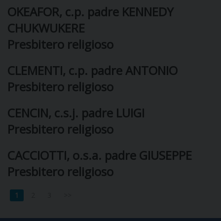
OKEAFOR, c.p. padre KENNEDY
I
CHUKWUKERE
P
E
PRIVACY
Presbitero religioso
D
CLEMENTI, c.p. padre ANTONIO
COOKIE POLICY
C
Presbitero religioso
P
P
CENCIN, c.s.j. padre LUIGI
R
Presbitero religioso
D
CACCIOTTI, o.s.a. padre GIUSEPPE
Presbitero religioso
F
1
2
3
>>
P