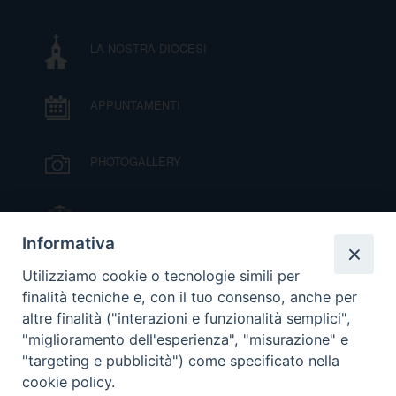
D
C
LA NOSTRA DIOCESI
APPUNTAMENTI
PHOTOGALLERY
IL VESCOVO MONS. ORAZIO FRANCESCO
PIAZZA
Informativa
VIDEOGALLERY
Utilizziamo cookie o tecnologie simili per
finalità tecniche e, con il tuo consenso, anche per
altre finalità ("interazioni e funzionalità semplici",
ORARI S. MESSE
"miglioramento dell'esperienza", "misurazione" e
"targeting e pubblicità") come specificato nella
cookie policy.
MODULISTICA