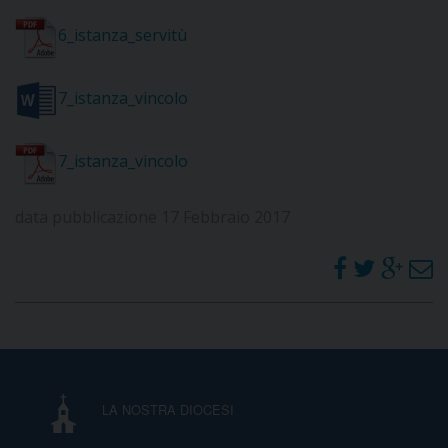
6_istanza_servitù
D
C
7_istanza_vincolo
7_istanza_vincolo
data pubblicazione 17 Febbraio 2017
LA NOSTRA DIOCESI