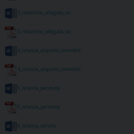
DOVE SIAMO
E
3_relazione_allegata_vic
I
3_relazione_allegata_vic
P
E
PRIVACY
D
4_istanza_acquisto_immobili
COOKIE POLICY
C
P
4_istanza_acquisto_immobili
P
R
5_istanza_permuta
D
5_istanza_permuta
F
6_istanza_servitù
P