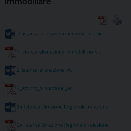
Immobiliare
DIOCESI
1_istanza_alienazione_immobili_no_vic
CURIA
1_istanza_alienazione_immobili_no_vic
CLERO
2_istanza_alienazione_vic
C
PARROCCHIE
2_istanza_alienazione_vic
C
2a_Istanza Direzione Regionale_relazione
P
CONTATTI
C
2a_Istanza Direzione Regionale_relazione
C
P