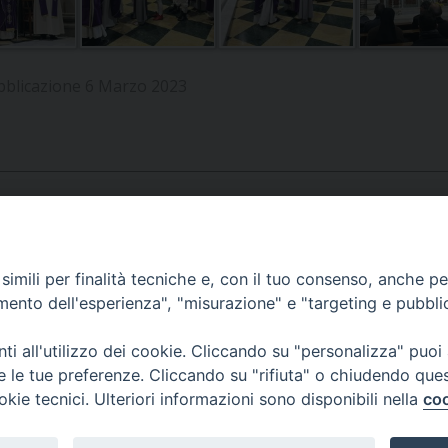
UFFICIO SERVIZIO DIOCESANO PER LA PASTORALE
UFFICIO SERVIZIO DIOCESANO PER LA FORMAZIO
bblicazione 6 Marzo 2023
UFFICIO PER LA PASTORALE DELLA LEGALITÀ, AN
UFFICIO DI PASTORALE SOCIALE, LAVORO E CUS
INDICAZIONI E DOCUMENTI UFFICIO PASTORALE 
UFFICIO STAMPA E COMUNICAZIONI SOCIALI
APPUNTAMENTI
imili per finalità tecniche e, con il tuo consenso, anche per 
amento dell'esperienza", "misurazione" e "targeting e pubbli
VIDEOGALLERY
i all'utilizzo dei cookie. Cliccando su "personalizza" puoi
re le tue preferenze. Cliccando su "rifiuta" o chiudendo que
okie tecnici. Ulteriori informazioni sono disponibili nella
coo
PODCAST