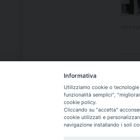
data pu
Informativa
LA NOSTRA DIOCESI
Utilizziamo cookie o tecnologie s
funzionalità semplici", "miglior
cookie policy.
IL VESCOVO MONS. ORAZIO
Cliccando su "accetta" acconsent
FRANCESCO PIAZZA
cookie utilizzati e personalizza
navigazione installando i soli co
MODULISTICA