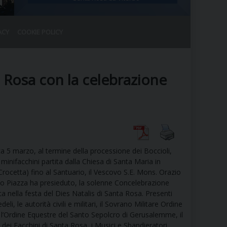
ACY
COOKIE POLICY
RALE
DEL CLERO
CO
a Rosa con la celebrazione
SANO)
RATIVO
IA
 5 marzo, al termine della processione dei Boccioli,
A LE CHIESE
minifacchini partita dalla Chiesa di Santa Maria in
rocetta) fino al Santuario, il Vescovo S.E. Mons. Orazio
o Piazza ha presieduto, la solenne Concelebrazione
RELIGIOSO
SANO
ca nella festa del Dies Natalis di Santa Rosa. Presenti
edeli, le autorità civili e militari, il Sovrano Militare Ordine
, l’Ordine Equestre del Santo Sepolcro di Gerusalemme, il
 dei Facchini di Santa Rosa, i Musici e Sbandieratori