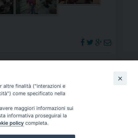
 DELLE FRAGILITÀ
NE ALL’IMPEGNO SOCIALE E POLITICO
TIUSURA E PRESTITO SOCIALE
TODIA DEL CREATO
SOCIALE – POLICORO
PHOTOGALLERY
altre finalità ("interazioni e
cità") come specificato nella
ORARI S. MESSE
 avere maggiori informazioni sui
sta informativa proseguirai la
kie policy
completa.