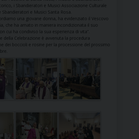
RE
orico, i Sbandieratori e Musici Associazione Culturale
e Sbandieratori e Musici Santa Rosa.
cordiamo una giovane donna, ha evidenziato il Vescovo
lia, che ha amato in maniera incondizionata il suo
n cui ha condiviso la sua esperienza di vita”.
TORALE DELLA CULTURA
ne della Celebrazione è avvenuta la procedura
one dei boccioli e rosine per la processione del prossimo
CATTOLICA NELLE SCUOLE (IRC)
bre.
DELLA SALUTE
PO LIBERO
 E PELLEGRINAGGI
I MINORI E CENTRO DI ASCOLTO DIOCESANO PER LA TUTELA DEI MINORI