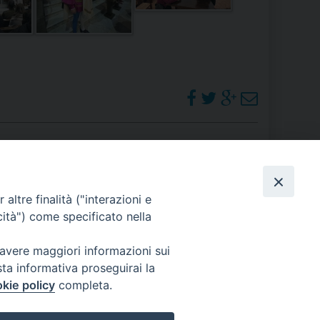
 DELLE FRAGILITÀ
NE ALL’IMPEGNO SOCIALE E POLITICO
TIUSURA E PRESTITO SOCIALE
TODIA DEL CREATO
SOCIALE – POLICORO
PHOTOGALLERY
altre finalità ("interazioni e
cità") come specificato nella
ORARI S. MESSE
 avere maggiori informazioni sui
sta informativa proseguirai la
kie policy
completa.