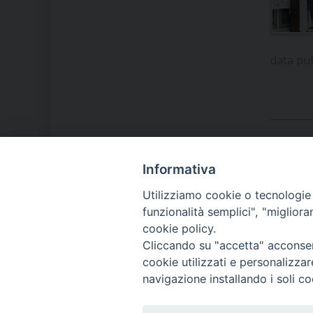
data pu
Informativa
LA NOSTRA DIOCESI
Utilizziamo cookie o tecnologie s
funzionalità semplici", "miglior
cookie policy.
IL VESCOVO MONS. ORAZIO
Cliccando su "accetta" acconsent
FRANCESCO PIAZZA
cookie utilizzati e personalizza
navigazione installando i soli co
MODULISTICA