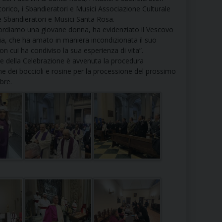
RE
orico, i Sbandieratori e Musici Associazione Culturale
e Sbandieratori e Musici Santa Rosa.
cordiamo una giovane donna, ha evidenziato il Vescovo
lia, che ha amato in maniera incondizionata il suo
n cui ha condiviso la sua esperienza di vita”.
TORALE DELLA CULTURA
ne della Celebrazione è avvenuta la procedura
one dei boccioli e rosine per la processione del prossimo
CATTOLICA NELLE SCUOLE (IRC)
bre.
DELLA SALUTE
PO LIBERO
 E PELLEGRINAGGI
I MINORI E CENTRO DI ASCOLTO DIOCESANO PER LA TUTELA DEI MINORI