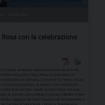
ACY
COOKIE POLICY
RALE
DEL CLERO
CO
a Rosa con la celebrazione
SANO)
RATIVO
IA
 5 marzo, al termine della processione dei Boccioli,
A LE CHIESE
minifacchini partita dalla Chiesa di Santa Maria in
rocetta) fino al Santuario, il Vescovo S.E. Mons. Orazio
o Piazza ha presieduto, la solenne Concelebrazione
RELIGIOSO
SANO
ca nella festa del Dies Natalis di Santa Rosa. Presenti
edeli, le autorità civili e militari, il Sovrano Militare Ordine
, l’Ordine Equestre del Santo Sepolcro di Gerusalemme, il
 dei Facchini di Santa Rosa, i Musici e Sbandieratori