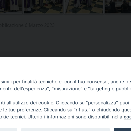
UFFICIO SERVIZIO DIOCESANO PER LA PASTORALE
UFFICIO SERVIZIO DIOCESANO PER LA FORMAZIO
bblicazione 6 Marzo 2023
UFFICIO PER LA PASTORALE DELLA LEGALITÀ, AN
UFFICIO DI PASTORALE SOCIALE, LAVORO E CUS
INDICAZIONI E DOCUMENTI UFFICIO PASTORALE 
UFFICIO STAMPA E COMUNICAZIONI SOCIALI
APPUNTAMENTI
imili per finalità tecniche e, con il tuo consenso, anche per 
amento dell'esperienza", "misurazione" e "targeting e pubbli
VIDEOGALLERY
i all'utilizzo dei cookie. Cliccando su "personalizza" puoi
re le tue preferenze. Cliccando su "rifiuta" o chiudendo que
okie tecnici. Ulteriori informazioni sono disponibili nella
coo
PODCAST