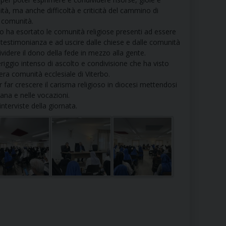
RE
ità, ma anche difficoltà e criticità del cammino di
 comunità.
vo ha esortato le comunità religiose presenti ad essere
 testimonianza e ad uscire dalle chiese e dalle comunità
videre il dono della fede in mezzo alla gente.
TORALE DELLA CULTURA
iggio intenso di ascolto e condivisione che ha visto
era comunità ecclesiale di Viterbo.
CATTOLICA NELLE SCUOLE (IRC)
far crescere il carisma religioso in diocesi mettendosi
iana e nelle vocazioni.
terviste della giornata.
DELLA SALUTE
PO LIBERO
 E PELLEGRINAGGI
I MINORI E CENTRO DI ASCOLTO DIOCESANO PER LA TUTELA DEI MINORI