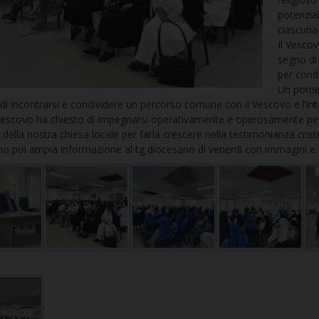
UFFICIO PER LA PASTORALE FAMILIARE
GIORNALINO MINISTRANTI
INDICAZIONI E DOCUMENTI PASTORALE FAMILIA
potenzial
ciascuna
Il Vesco
UFFICIO PER LA PASTORALE GIOVANILE
segno di
per condi
UFFICIO PER L’EDUCAZIONE E LA SCUOLA – PAS
Un pomer
 di incontrarsi e condividere un percorso comune con il Vescovo e l’int
UFFICIO PER L’INSEGNAMENTO DELLA RELIGIONE 
l Vescovo ha chiesto di impegnarsi operativamente e operosamente per 
o della nostra chiesa locale per farla crescere nella testimonianza crist
 poi ampia informazione al tg diocesano di venerdì con immagini e in
UFFICIO PER LA PASTORALE DELLA SALUTE
INDICAZIONI E DOCUMENTI UFFICIO PASTORALE 
UFFICIO PER LA PASTORALE DELLO SPORT E TEM
UFFICIO PER LA PASTORALE DEL TURISMO, FESTE
UFFICIO PASTORALE CARCERARIA
UFFICIO SERVIZIO DIOCESANO PER LA TUTELA DE