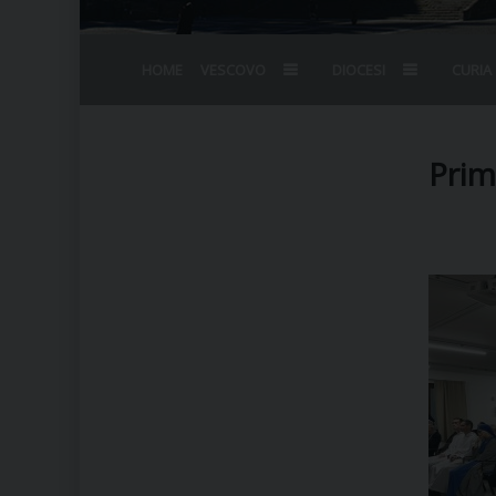
HOME
VESCOVO
DIOCESI
CURIA
BIOGRAFIA
STEMMA
OMELIE
AGENDA D
VESCOVADO
VESCOVI E
Prim