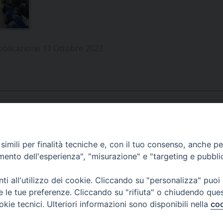
UFFICIO SERVIZIO DIOCESANO PER LA PASTORALE
UFFICIO SERVIZIO DIOCESANO PER LA FORMAZIO
bblicazione 11 Ottobre 2023
UFFICIO PER LA PASTORALE DELLA LEGALITÀ, AN
UFFICIO DI PASTORALE SOCIALE, LAVORO E CUS
INDICAZIONI E DOCUMENTI UFFICIO PASTORALE 
UFFICIO STAMPA E COMUNICAZIONI SOCIALI
APPUNTAMENTI
imili per finalità tecniche e, con il tuo consenso, anche per 
amento dell'esperienza", "misurazione" e "targeting e pubbli
VIDEOGALLERY
i all'utilizzo dei cookie. Cliccando su "personalizza" puoi
re le tue preferenze. Cliccando su "rifiuta" o chiudendo que
okie tecnici. Ulteriori informazioni sono disponibili nella
coo
PODCAST