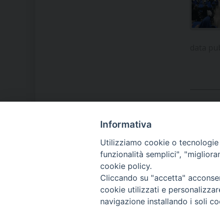
data pu
Informativa
LA NOSTRA DIOCESI
Utilizziamo cookie o tecnologie s
funzionalità semplici", "miglior
cookie policy.
IL VESCOVO MONS. ORAZIO
Cliccando su "accetta" acconsent
FRANCESCO PIAZZA
cookie utilizzati e personalizza
navigazione installando i soli co
MODULISTICA