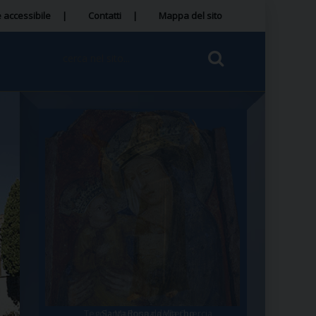
 accessibile
Contatti
Mappa del sito
Tegola Madonna della Quercia
Santa Rosa da Viterbo