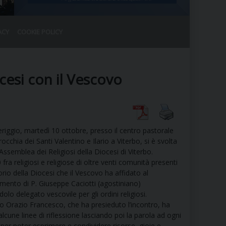
ACY
COOKIE POLICY
RALE
DEL CLERO
CO
cesi con il Vescovo
SANO)
RATIVO
IA
riggio, martedì 10 ottobre, presso il centro pastorale
rocchia dei Santi Valentino e Ilario a Viterbo, si è svolta
Assemblea dei Religiosi della Diocesi di Viterbo.
A LE CHIESE
 fra religiosi e religiose di oltre venti comunità presenti
torio della Diocesi che il Vescovo ha affidato al
mento di P. Giuseppe Caciotti (agostiniano)
RELIGIOSO
SANO
lo delegato vescovile per gli ordini religiosi.
vo Orazio Francesco, che ha presieduto l’incontro, ha
alcune linee di riflessione lasciando poi la parola ad ogni
 per poter esprimere e condividere risorse, gioie e